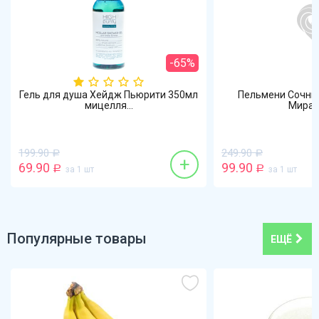
-65%
Гель для душа Хейдж Пьюрити 350мл
Пельмени Сочные
мицелля...
Мират
199.90
249.90
Р
Р
+
69.90
99.90
Р
за 1 шт
Р
за 1 шт
Популярные товары
ЕЩЁ