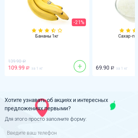
-21%
Бананы 1кг
Сахар-пе
139.90
Р
+
109.99
69.90
Р
за 1 кг
Р
за 1 кг
Хотите узнавать об акциях и интересных
предложениях первыми?
Для этого просто заполните форму: