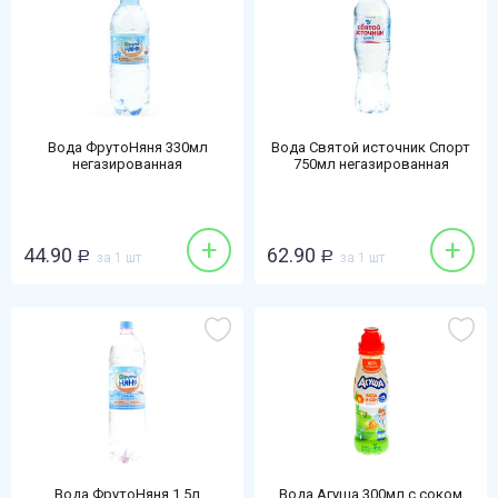
Вода ФрутоНяня 330мл
Вода Святой источник Спорт
негазированная
750мл негазированная
+
+
44.90
62.90
Р
за 1 шт
Р
за 1 шт
Вода ФрутоНяня 1,5л
Вода Агуша 300мл с соком