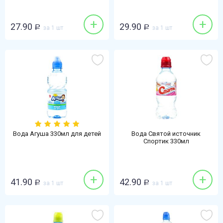
+
+
27.90
29.90
Р
за 1 шт
Р
за 1 шт
Вода Агуша 330мл для детей
Вода Святой источник
Спортик 330мл
негазированная
+
+
41.90
42.90
Р
за 1 шт
Р
за 1 шт