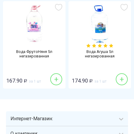
Вода ФрутоНяня 5л
Вода Агуша 5л
негазированная
негазированная
+
+
167.90
174.90
Р
за 1 шт
Р
за 1 шт
Интернет-Магазин:
О компании: