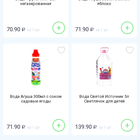
негазированная
яблоко
+
+
70.90
71.90
Р
за 1 шт
Р
за 1 шт
Вода Агуша 300мл с соком
Вода Святой Источник 5л
садовые ягоды
Светлячок для детей
негазированная
+
+
71.90
139.90
Р
за 1 шт
Р
за 1 шт