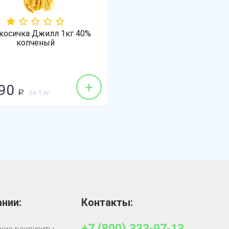
косичка Джилл 1кг 40%
копченый
+
90
за 1 кг
Р
нии:
Контакты:
+7 (800) 333-97-13