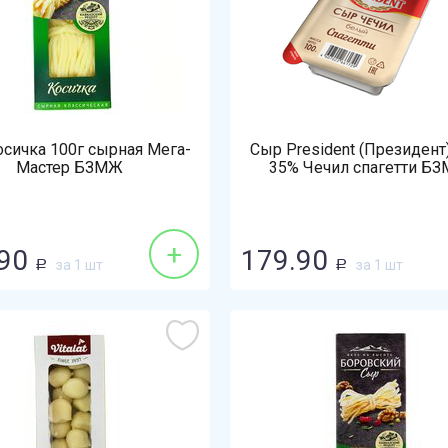
сичка 100г сырная Мега-
Сыр President (Президент
Мастер БЗМЖ
35% Чечил спагетти Б
+
90
179.90
за 1 шт
за 1 шт
Р
Р