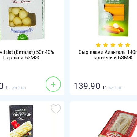
italat (Виталат) 50г 40%
Сыр плавл Аланталь 140
Перлини БЗМЖ
копченый БЗМЖ
+
0
139.90
за 1 шт
за 1 шт
Р
Р