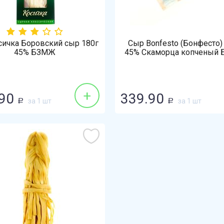
сичка Боровский сыр 180г
Сыр Bonfesto (Бонфесто)
45% БЗМЖ
45% Скаморца копченый
+
90
339.90
за 1 шт
за 1 шт
Р
Р