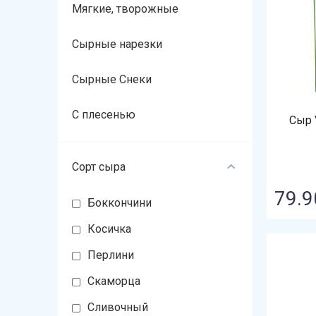
Мягкие, творожные
Сырные нарезки
Сырные Снеки
С плесенью
Сыр V
Сорт сыра
79.9
Боккончини
Косичка
Перлини
Скаморца
Сливочный