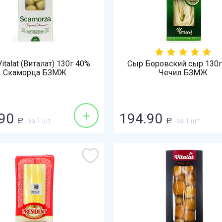
italat (Виталат) 130г 40%
Сыр Боровский сыр 130г
Скаморца БЗМЖ
Чечил БЗМЖ
+
90
194.90
за 1 шт
за 1 шт
Р
Р