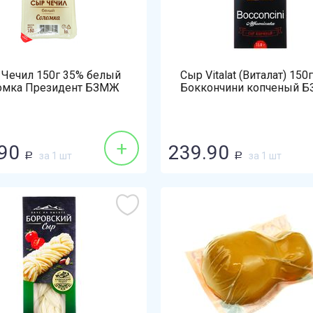
 Чечил 150г 35% белый
Сыр Vitalat (Виталат) 150
омка Президент БЗМЖ
Боккончини копченый 
+
90
239.90
за 1 шт
за 1 шт
Р
Р