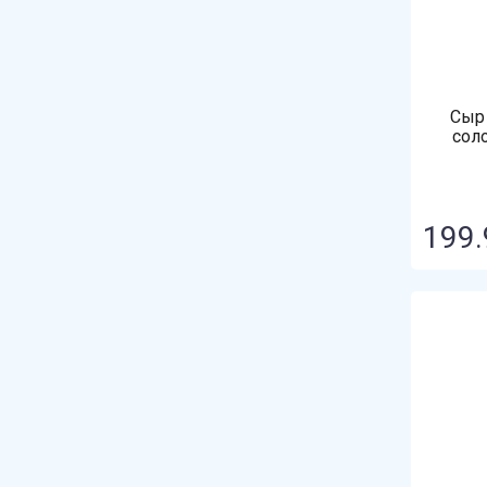
Сыр
сол
199.