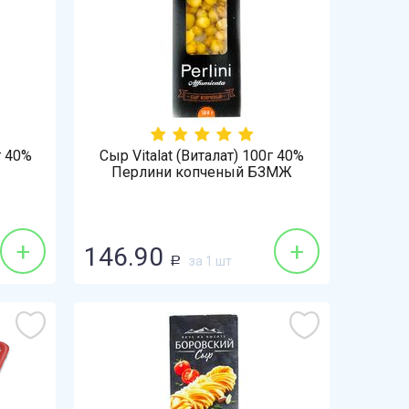
г 40%
Сыр Vitalat (Виталат) 100г 40%
Перлини копченый БЗМЖ
+
+
146.90
за 1 шт
Р