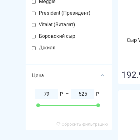
Meggle
President (Президент)
Vitalat (Виталат)
Боровский сыр
Сыр V
Джилл
192.
Цена
–
Р
Р
Сбросить фильтрацию