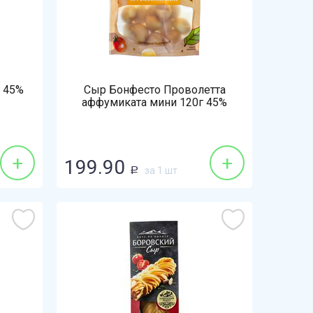
 45%
Сыр Бонфесто Проволетта
аффумиката мини 120г 45%
копченый БЗМЖ
+
+
199.90
за 1 шт
Р