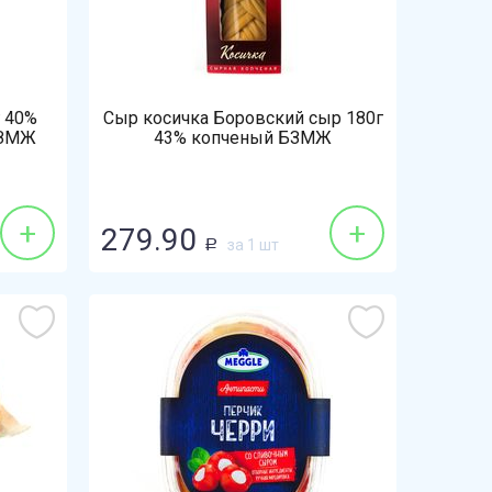
г 40%
Сыр косичка Боровский сыр 180г
БЗМЖ
43% копченый БЗМЖ
+
+
279.90
за 1 шт
Р