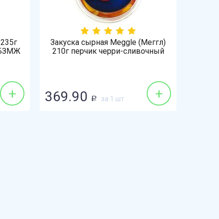
 235г
Закуска сырная Meggle (Меггл)
 БЗМЖ
210г перчик черри-сливочный
сыр
+
+
369.90
за 1 шт
Р