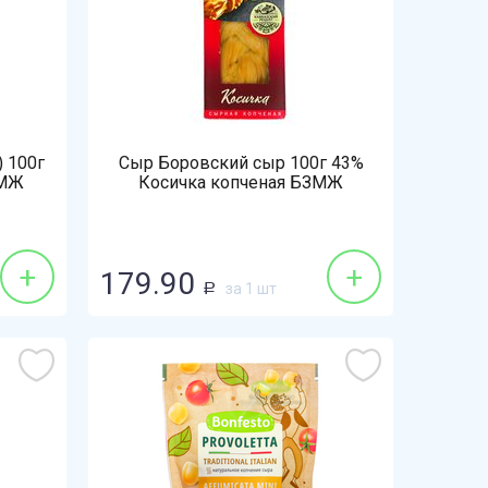
) 100г
Сыр Боровский сыр 100г 43%
ЗМЖ
Косичка копченая БЗМЖ
+
+
179.90
за 1 шт
Р