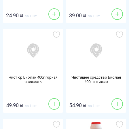
+
+
24.90
39.00
Р
за 1 шт
Р
за 1 шт
Чист ср Биолан 400г горная
Чистящее средство Биолан
свежесть
400г антижир
+
+
49.90
54.90
Р
за 1 шт
Р
за 1 шт