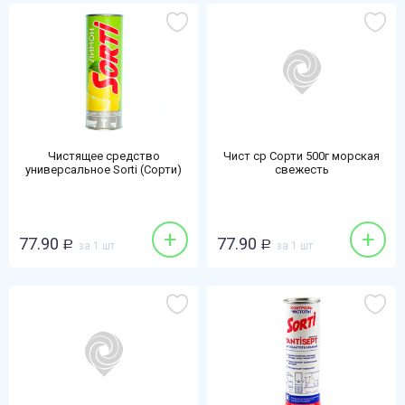
Чистящее средство
Чист ср Сорти 500г морская
универсальное Sorti (Сорти)
свежесть
500г Ультра эффект лимон
+
+
77.90
77.90
Р
за 1 шт
Р
за 1 шт