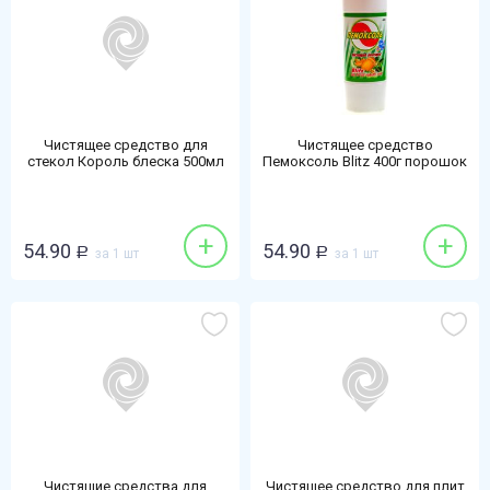
Чистящее средство для
Чистящее средство
стекол Король блеска 500мл
Пемоксоль Blitz 400г порошок
свежесть
лимон
+
+
54.90
54.90
Р
за 1 шт
Р
за 1 шт
Чистящие средства для
Чистящее средство для плит