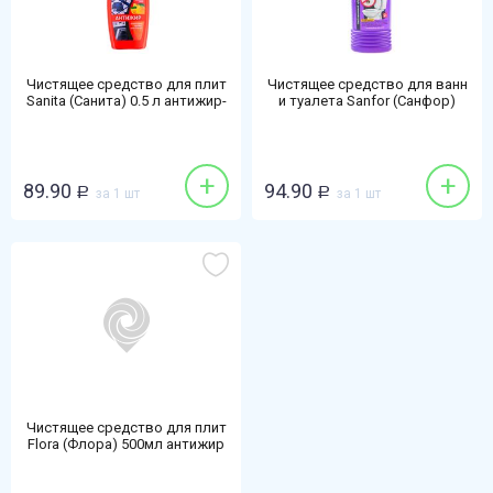
Чистящее средство для плит
Чистящее средство для ванн
Sanita (Санита) 0.5 л антижир-
и туалета Sanfor (Санфор)
лимон
0,75л Chlorum
+
+
89.90
94.90
Р
за 1 шт
Р
за 1 шт
Чистящее средство для плит
Flora (Флора) 500мл антижир