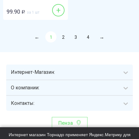
+
99.90
Р
за 1 шт
1
2
3
4
Интернет-Магазин:
О компании:
Контакты:
Пенза
Интернет магазин Торнадо применяет Яндекс.Метрику для
Торнадо - интернет-гипермаркет, осуществляющий сборку,