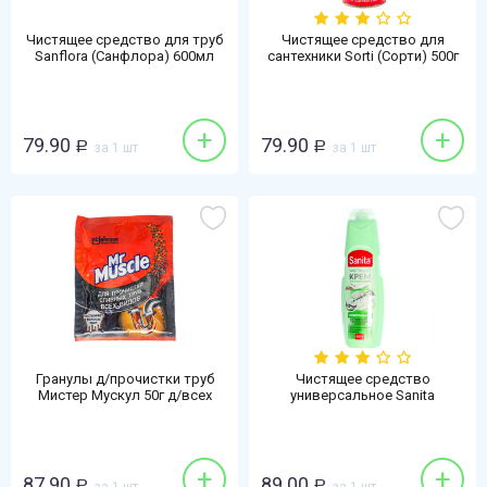
Чистящее средство для труб
Чистящее средство для
Sanflora (Санфлора) 600мл
сантехники Sorti (Сорти) 500г
крот
контроль чистоты
антибактериальный
+
+
79.90
79.90
Р
за 1 шт
Р
за 1 шт
Гранулы д/прочистки труб
Чистящее средство
Мистер Мускул 50г д/всех
универсальное Sanita
видов
(Санита) 600мл крем зеленый
чай-лайм
+
+
87.90
89.00
Р
Р