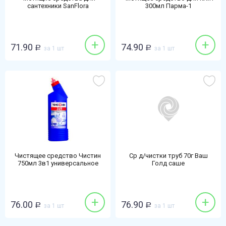
сантехники SanFlora
300мл Парма-1
(Санфлора) 1кг хлор
+
+
71.90
74.90
Р
за 1 шт
Р
за 1 шт
Чистящее средство Чистин
Ср д/чистки труб 70г Ваш
750мл 3в1 универсальное
Голд саше
+
+
76.00
76.90
Р
за 1 шт
Р
за 1 шт