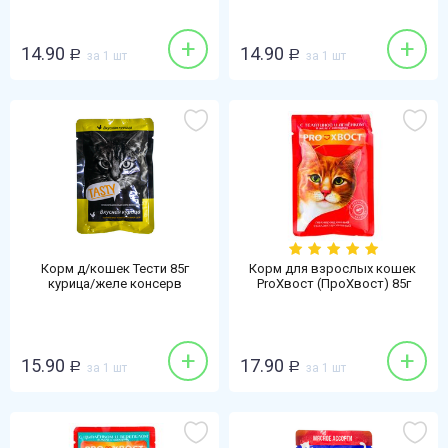
+
+
14.90
14.90
Р
за 1 шт
Р
за 1 шт
Корм д/кошек Тести 85г
Корм для взрослых кошек ​
курица/желе консерв
ProХвост (ПроХвост) 85г
телятина-ягненок-овощи в
желе
+
+
15.90
17.90
Р
за 1 шт
Р
за 1 шт