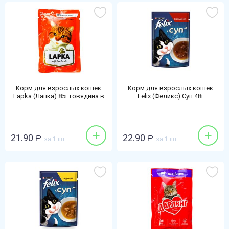
Корм для взрослых кошек
Корм для взрослых кошек
Lapka (Лапка) 85г говядина в
Felix (Феликс) Суп 48г
соусе
говядина
+
+
21.90
22.90
Р
за 1 шт
Р
за 1 шт