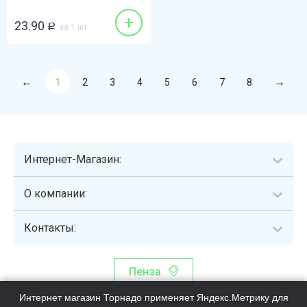
+
23.90
Р
за 1 шт
1
2
3
4
5
6
7
8
Интернет-Магазин:
О компании:
Контакты:
Пенза
Интернет магазин Торнадо применяет Яндекс.Метрику для
Торнадо - интернет-гипермаркет, осуществляющий сборку,