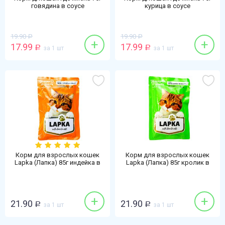
говядина в соусе
курица в соусе
19.90
19.90
Р
Р
+
+
17.99
17.99
Р
за 1 шт
Р
за 1 шт
Корм для взрослых кошек
Корм для взрослых кошек
Lapka (Лапка) 85г индейка в
Lapka (Лапка) 85г кролик в
соусе
соусе
+
+
21.90
21.90
Р
за 1 шт
Р
за 1 шт