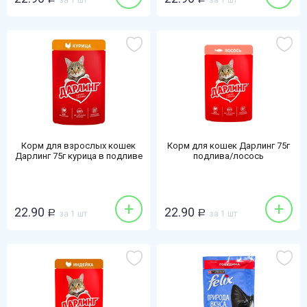
за 1 шт
за 1 шт
Корм для взрослых кошек
Корм для кошек Дарлинг 75г
Дарлинг 75г курица в подливе
подлива/лосось
+
+
22.90
22.90
Р
за 1 шт
Р
за 1 шт