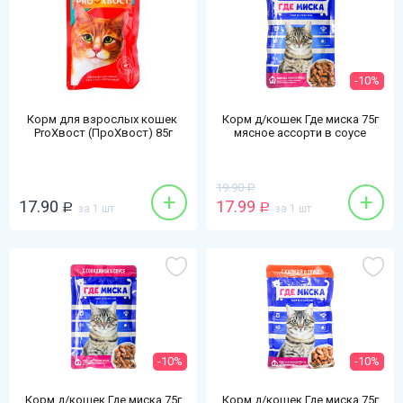
-10%
Корм для взрослых кошек ​
Корм д/кошек Где миска 75г
ProХвост (ПроХвост) 85г
мясное ассорти в соусе
цыпленок-перепел-овощи в
желе
19.90
Р
+
+
17.90
17.99
Р
за 1 шт
Р
за 1 шт
-10%
-10%
Корм д/кошек Где миска 75г
Корм д/кошек Где миска 75г