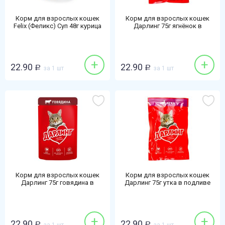
Корм для взрослых кошек
Корм для взрослых кошек
Felix (Феликс) Суп 48г курица
Дарлинг 75г ягнёнок в
подливе
+
+
22.90
22.90
Р
за 1 шт
Р
за 1 шт
Корм для взрослых кошек
Корм для взрослых кошек
Дарлинг 75г говядина в
Дарлинг 75г утка в подливе
подливе
+
+
22.90
22.90
Р
Р