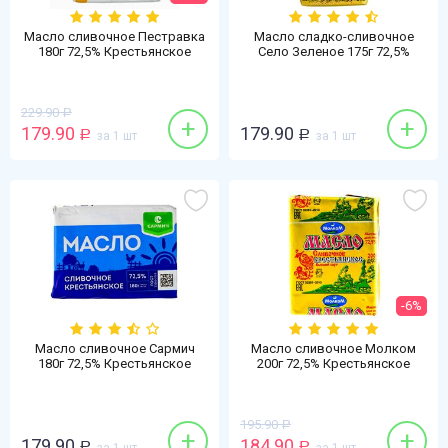
Масло сливочное Пестравка
Масло сладко-сливочное
180г 72,5% Крестьянское
Село Зеленое 175г 72,5%
БЗМЖ
Крестьянское БЗМЖ
229.90
Р
+
+
179.90
179.90
Р
за 1 шт
Р
за 1 шт
-6%
Масло сливочное Сармич
Масло сливочное Молком
180г 72,5% Крестьянское
200г 72,5% Крестьянское
БЗМЖ
БЗМЖ
195.90
Р
+
+
179.90
184.90
Р
Р