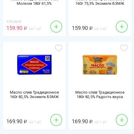
Молком 180г 61,5%
160г 75,5% Экомилк БЗМЖ
Бутербродное БЗМЖ
179.90
Р
+
+
159.90
159.90
Р
за 1 шт
Р
за 1 шт
Масло слив Традиционное
Масло слив Традиционное
160г 82,5% Экомилк БЗМЖ
180г 82,5% Радость вкуса
БЗМЖ
+
+
169.90
169.90
Р
за 1 шт
Р
за 1 шт