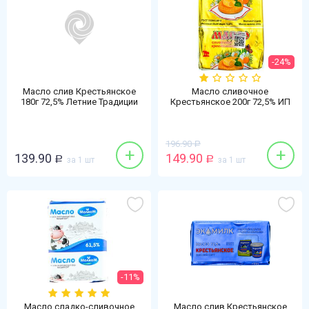
-24%
Масло слив Крестьянское
Масло сливочное
180г 72,5% Летние Традиции
Крестьянское 200г 72,5% ИП
БЗМЖ
Саратовцев БЗМЖ
196.90
Р
+
+
139.90
149.90
Р
за 1 шт
Р
за 1 шт
-11%
Масло сладко-сливочное
Масло слив Крестьянское