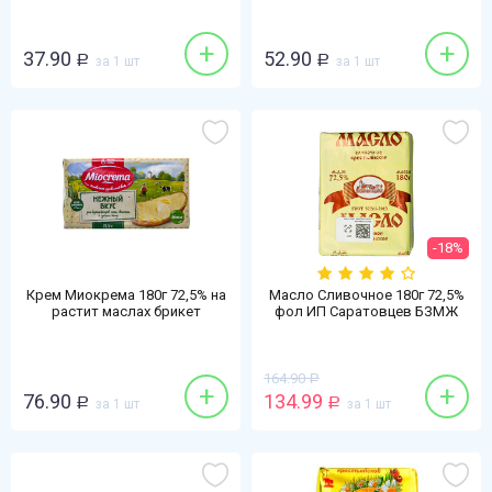
+
+
37.90
52.90
Р
за 1 шт
Р
за 1 шт
-18%
Крем Миокрема 180г 72,5% на
Масло Сливочное 180г 72,5%
растит маслах брикет
фол ИП Саратовцев БЗМЖ
164.90
Р
+
+
76.90
134.99
Р
за 1 шт
Р
за 1 шт