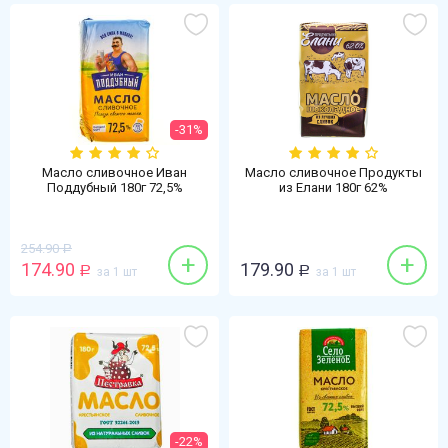
-31%
Масло сливочное Иван
Масло сливочное Продукты
Поддубный 180г 72,5%
из Елани 180г 62%
высший сорт БЗМЖ
Шоколадное БЗМЖ
254.90
Р
+
+
174.90
179.90
Р
за 1 шт
Р
за 1 шт
-22%