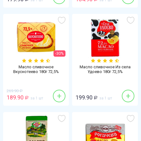
за 1 шт
за 1 шт
-30%
Масло сливочное
Масло сливочное Из села
Вкуснотеево 180г 72,5%
Удоево 180г 72,5%
Крестьянское БЗМЖ
Крестьянское БЗМЖ
269.90
Р
+
+
189.90
199.90
Р
за 1 шт
Р
за 1 шт