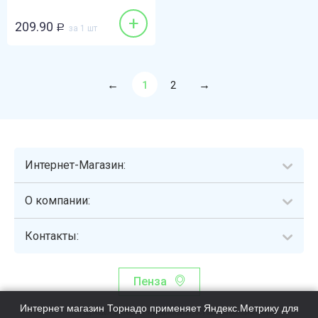
+
209.90
Р
за 1 шт
1
2
Интернет-Магазин:
О компании:
Контакты:
Пенза
Интернет магазин Торнадо применяет Яндекс.Метрику для
Торнадо - интернет-гипермаркет, осуществляющий сборку,