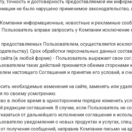
ту, точность и достоверность предоставляемой им информа
мации не было нарушено применимое законодательство, а
от Компании информационные, новостные и рекламные сооб
Пользователь вправе запросить у Компании исключение ег
, предоставляемых Пользователем, осуществляется исклю
дательству). Срок обработки персональных данных составл
 сайта (в любой форме) - Пользователь выражает свое со
льзователем таких действий признается обеими сторонам
лем настоящего Соглашения и принятие его условий, и с
осить необходимые изменения на сайте, заменять или удал
мя по своему усмотрению.
раво в любое время в одностороннем порядке изменить ус
 редакции соглашения. В случае, если Пользователь не с
казаться от дальнейшего исполнения соглашения и исполь
ьзователю уведомления о новых продуктах и услугах, сп
 от получения сообщений, направив Компании письмо на ад