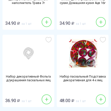
наполнитель Трава 7г
сухие Домашняя кухня 4цв 16г
+
+
34.90
34.90
Р
за 1 шт
Р
за 1 шт
Набор декоративный Фольга
Набор пасхальный Подставка
д/украшения пасхальных яиц
декоративная для 4-х яиц
+
+
36.90
48.00
Р
за 1 шт
Р
за 1 шт