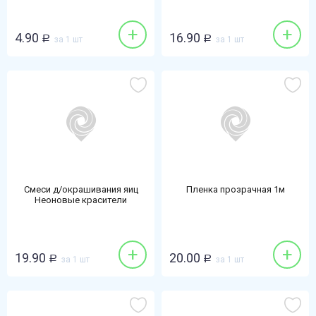
+
+
4.90
16.90
Р
за 1 шт
Р
за 1 шт
Смеси д/окрашивания яиц
Пленка прозрачная 1м
Неоновые красители
+
+
19.90
20.00
Р
за 1 шт
Р
за 1 шт