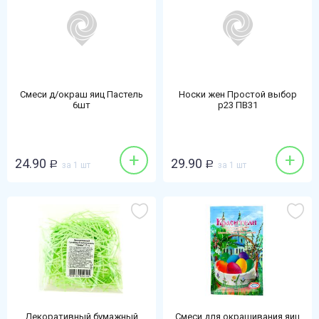
Смеси д/окраш яиц Пастель
Носки жен Простой выбор
6шт
р23 ПВ31
+
+
24.90
29.90
Р
за 1 шт
Р
за 1 шт
Декоративный бумажный
Смеси для окрашивания яиц