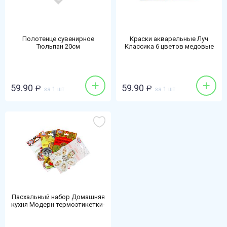
Полотенце сувенирное
Краски акварельные Луч
Тюльпан 20см
Классика 6 цветов медовые
+
+
59.90
59.90
Р
за 1 шт
Р
за 1 шт
Пасхальный набор Домашняя
кухня Модерн термоэтикетки-
подставки для яиц-наклейки