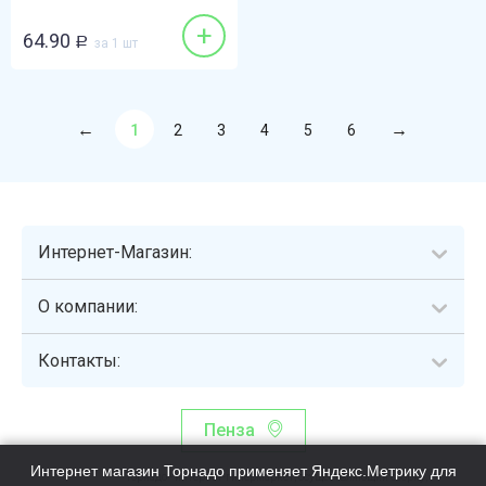
+
64.90
Р
за 1 шт
1
2
3
4
5
6
Интернет-Магазин:
О компании:
Контакты:
Пенза
Интернет магазин Торнадо применяет Яндекс.Метрику для
Торнадо - интернет-гипермаркет, осуществляющий сборку,