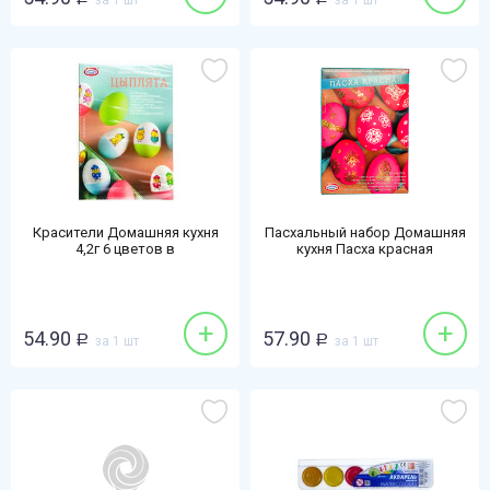
за 1 шт
за 1 шт
Красители Домашняя кухня
Пасхальный набор Домашняя
4,2г 6 цветов в
кухня Пасха красная
таблетках+переводные
картинки цыплята
+
+
54.90
57.90
Р
за 1 шт
Р
за 1 шт