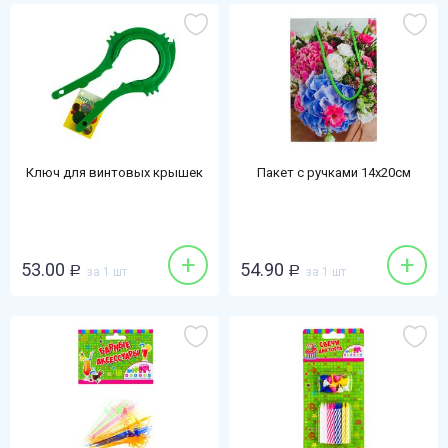
Ключ для винтовых крышек
Пакет с ручками 14х20см
+
+
53.00
54.90
Р
за 1 шт
Р
за 1 шт