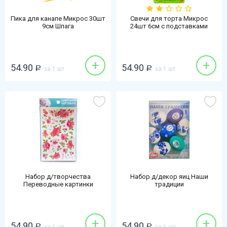
Пика для канапе Микрос 30шт
Свечи для торта Микрос
9см Шпага
24шт 6см с подставками
+
+
54.90
54.90
Р
за 1 шт
Р
за 1 шт
Набор д/творчества
Набор д/декор яиц Наши
Переводные картинки
традиции
+
+
54.90
54.90
Р
Р