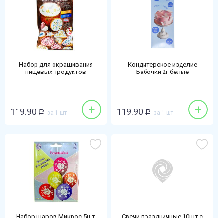
Набор для окрашивания
Кондитерское изделие
пищевых продуктов
Бабочки 2г белые
Домашняя кухня 2шт
Мерцающий карандаш синий-
желтый
+
+
119.90
119.90
Р
за 1 шт
Р
за 1 шт
Набор шаров Микрос 5шт
Свечи праздничные 10шт с