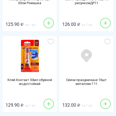
30см Ромашка
рисункомДР11
+
+
125.90
126.00
Р
за 1 шт
Р
за 1 шт
Клей Контакт 30мл обувной
Свечи праздничные 10шт
водостойкий
металлик Г11
+
+
129.90
132.00
Р
за 1 шт
Р
за 1 шт