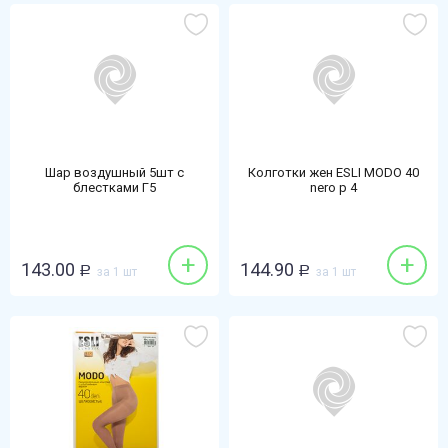
Шар воздушный 5шт с
Колготки жен ESLI MODO 40
блестками Г5
nero р 4
+
+
143.00
144.90
Р
за 1 шт
Р
за 1 шт