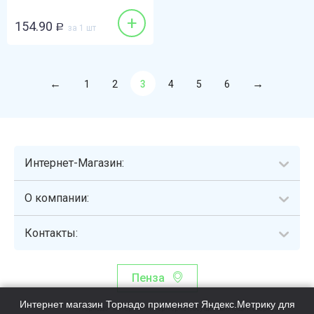
+
154.90
Р
за 1 шт
1
2
3
4
5
6
Интернет-Магазин:
О компании:
Контакты:
Пенза
Интернет магазин Торнадо применяет Яндекс.Метрику для
Торнадо - интернет-гипермаркет, осуществляющий сборку,