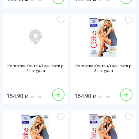
за 1 шт
за 1 шт
Колготки Конте 40 ден сити р
Колготки Конте 40 ден сити р
2 натурал
3 натурал
+
+
154.90
154.90
Р
за 1 шт
Р
за 1 шт