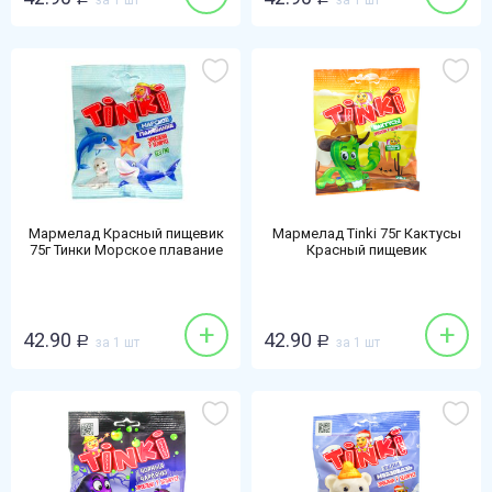
за 1 шт
за 1 шт
Мармелад Красный пищевик
Мармелад Tinki 75г Кактусы
75г Тинки Морское плавание
Красный пищевик
+
+
42.90
42.90
Р
за 1 шт
Р
за 1 шт