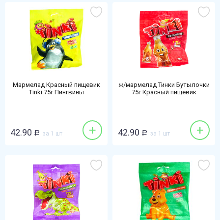
Мармелад Красный пищевик
ж/мармелад Тинки Бутылочки
Tinki 75г Пингвины
75г Красный пищевик
+
+
42.90
42.90
Р
за 1 шт
Р
за 1 шт