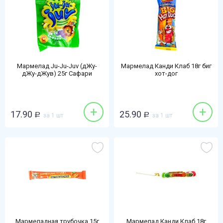
Мармелад Ju-Ju-Juv (дЖу-
Мармелад Канди Клаб 18г биг
дЖу-дЖув) 25г Сафари
хот-дог
+
+
17.90
25.90
Р
за 1 шт
Р
за 1 шт
Мармеладная трубочка 15г
Мармелад Канди Клаб 18г