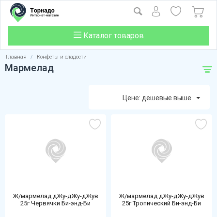
Каталог товаров
Главная
/
Конфеты и сладости
Мармелад
Цене: дешевые выше
Ж/мармелад дЖу-дЖу-дЖув
Ж/мармелад дЖу-дЖу-дЖув
25г Червячки Би-энд-Би
25г Тропический Би-энд-Би