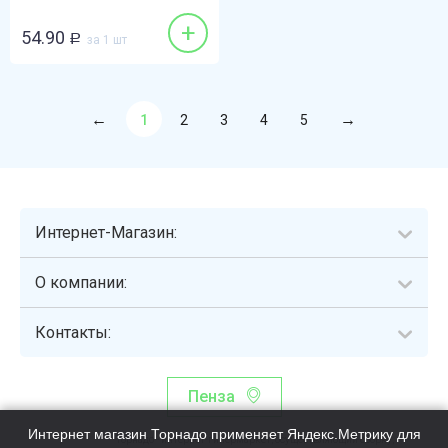
+
54.90
Р
за 1 шт
1
2
3
4
5
Интернет-Магазин:
О компании:
Контакты:
Пенза
Интернет магазин Торнадо применяет Яндекс.Метрику для
Торнадо - интернет-гипермаркет, осуществляющий сборку,