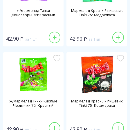
ж/мармелад Тинки
Мармелад Красный пищевик
Динозавры 75г Красный
Tinki 75г Медвежата
пищевик
+
+
42.90
42.90
Р
за 1 шт
Р
за 1 шт
ж/мармелад Тинки Кислые
Мармелад Красный пищевик
Червячки 75г Красный
Tinki 75г Кошмарики
пищевик
+
+
42.90
42.90
Р
Р