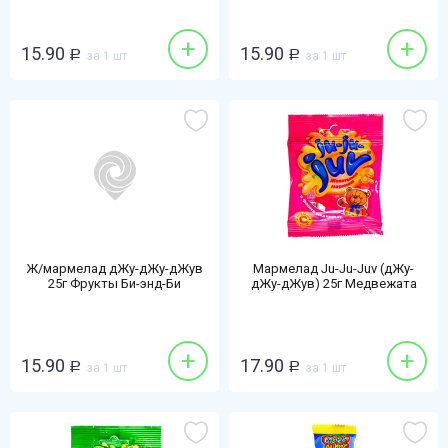
+
+
15.90
15.90
Р
за 1 шт
Р
за 1 шт
Ж/мармелад дЖу-дЖу-дЖув
Мармелад Ju-Ju-Juv (дЖу-
25г Фрукты Би-энд-Би
дЖу-дЖув) 25г Медвежата
+
+
15.90
17.90
Р
за 1 шт
Р
за 1 шт