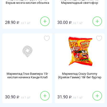
Взрыв мозга кислая обсыпка
Мармеладный светофор
+
+
28.90
30.00
Р
за 1 шт
Р
за 1 шт
Мармелад Глаз Вампира 15г
Мармелад Crazy Gummy
кислая начинка Канди Клаб
(Крейзи Гамми) 18г биг бургер
+
+
30.90
31.90
Р
за 1 шт
Р
за 1 шт