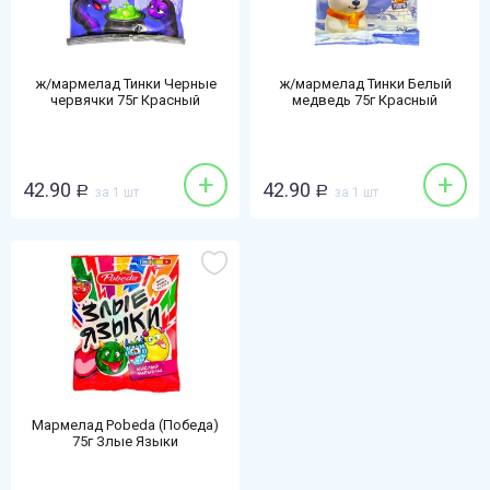
ж/мармелад Тинки Черные
ж/мармелад Тинки Белый
червячки 75г Красный
медведь 75г Красный
пищевик
пищевик
+
+
42.90
42.90
Р
за 1 шт
Р
за 1 шт
Мармелад Pobeda (Победа)
75г Злые Языки