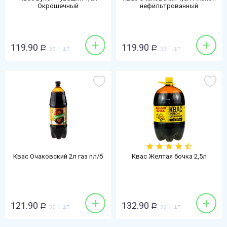
Окрошечный
нефильтрованный
+
+
119.90
119.90
Р
за 1 шт
Р
за 1 шт
Квас Очаковский 2л газ пл/б
Квас Желтая бочка 2,5л
+
+
121.90
132.90
Р
за 1 шт
Р
за 1 шт