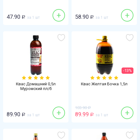
+
+
47.90
58.90
Р
за 1 шт
Р
за 1 шт
-13%
Квас Домашний 0,5л
Квас Желтая Бочка 1,5л
Муромский пл/б
103.90
Р
+
+
89.90
89.99
Р
за 1 шт
Р
за 1 шт