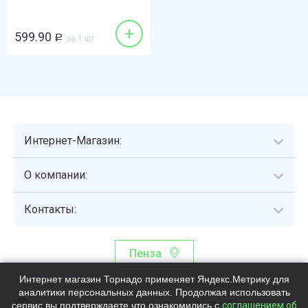
+
599.90
Р
за 1 шт
Интернет-Магазин:
О компании:
Контакты:
Пенза
Интернет магазин Торнадо применяет Яндекс.Метрику для
Торнадо - интернет-гипермаркет, осуществляющий сборку,
аналитики персональных данных. Продолжая использовать
выдачу и доставку готовых наборов продуктов питания.
сервис вы подтверждаете что ознакомились с
Общество с ограниченной ответственностью «Торнадо» (ОГРН
соглашением об