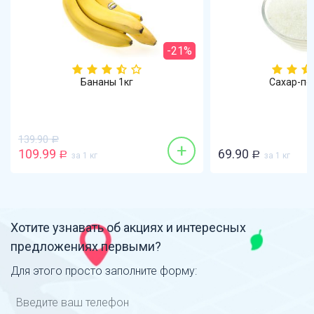
-21%
Бананы 1кг
Сахар-пе
139.90
Р
+
109.99
69.90
Р
за 1 кг
Р
за 1 кг
Хотите узнавать об акциях и интересных
предложениях первыми?
Для этого просто заполните форму: