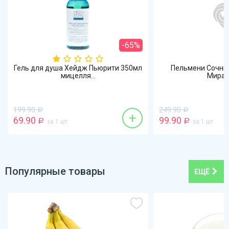
-65%
Гель для душа Хейдж Пьюрити 350мл
Пельмени Сочные
мицелля...
Мират
199.90
249.90
Р
Р
+
69.90
99.90
Р
за 1 шт
Р
за 1 шт
Популярные товары
ЕЩЁ