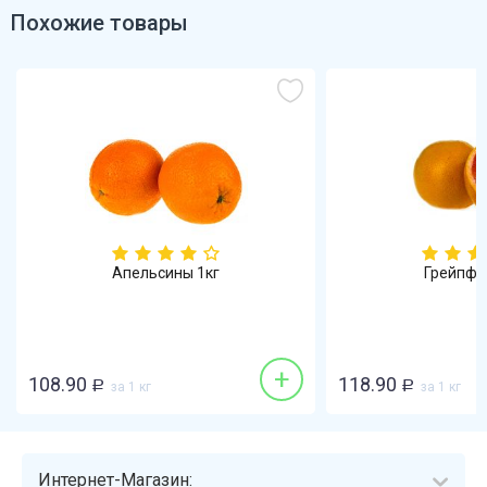
Похожие товары
Апельсины 1кг
Грейпфр
+
108.90
118.90
Р
за 1 кг
Р
за 1 кг
Интернет-Магазин: