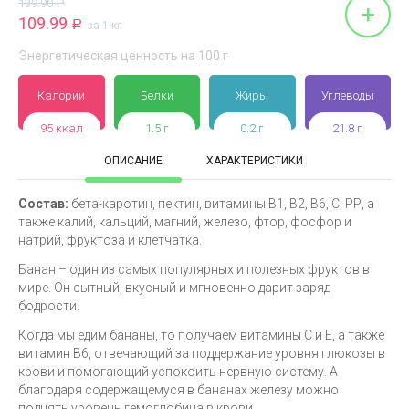
139.90
Р
+
109.99
Р
за 1 кг
Энергетическая ценность на 100 г
Калории
Белки
Жиры
Углеводы
95 ккал
1.5 г
0.2 г
21.8 г
ОПИСАНИЕ
ХАРАКТЕРИСТИКИ
Состав:
бета-каротин, пектин, витамины В1, В2, В6, С, РР, а
также калий, кальций, магний, железо, фтор, фосфор и
натрий, фруктоза и клетчатка.
Банан – один из самых популярных и полезных фруктов в
мире. Он сытный, вкусный и мгновенно дарит заряд
бодрости.
Когда мы едим бананы, то получаем витамины C и E, а также
витамин B6, отвечающий за поддержание уровня глюкозы в
крови и помогающий успокоить нервную систему. А
благодаря содержащемуся в бананах железу можно
поднять уровень гемоглобина в крови.