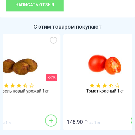
НАПИСАТЬ ОТЗЫВ
С этим товаром покупают
%
Томат красный 1кг
Перец кр
+
148.90
298.90
Р
за 1 кг
Р
за 1 кг