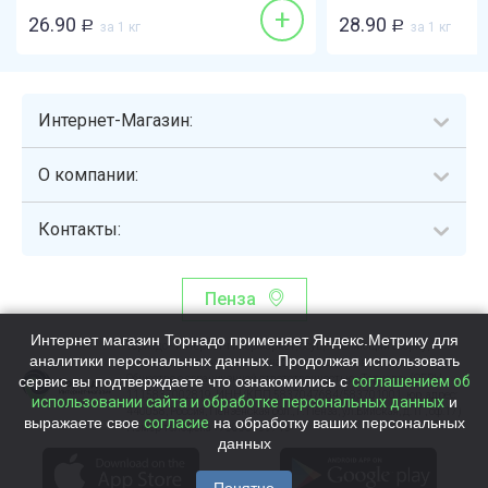
+
26.90
28.90
Р
за 1 кг
Р
за 1 кг
Интернет-Магазин:
О компании:
Контакты:
Пенза
Интернет магазин Торнадо применяет Яндекс.Метрику для
Торнадо - интернет-гипермаркет, осуществляющий сборку,
аналитики персональных данных. Продолжая использовать
выдачу и доставку готовых наборов продуктов питания.
сервис вы подтверждаете что ознакомились с
Общество с ограниченной ответственностью «Торнадо» (ОГРН
соглашением об
1115837002819, ИНН/КПП 5837047684/583701001, юр. адрес:
использовании сайта и обработке персональных данных
и
440058, Россия, Пензенская обл., г. Пенза, ул.Бийская, д.1Г, оф.17)
выражаете свое
согласие
на обработку ваших персональных
Номер телефона +78003339713
данных