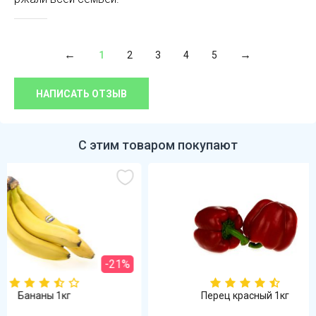
1
2
3
4
5
НАПИСАТЬ ОТЗЫВ
С этим товаром покупают
%
Перец красный 1кг
Томат р