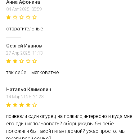
Анна Афонина
04 Авг 2025, 05:59
отвратительные
Сергей Иванов
27 Апр 2025, 11:13
так себе... мягковатые
Наталья Климович
14 Мар 2025, 21:23
привезли один огурец на полкило,интересно и куда мне
его один использовать? сборщики,вы бы себе
положили бы такой гигант домой? ужас просто. мы
ржали всей семьей.