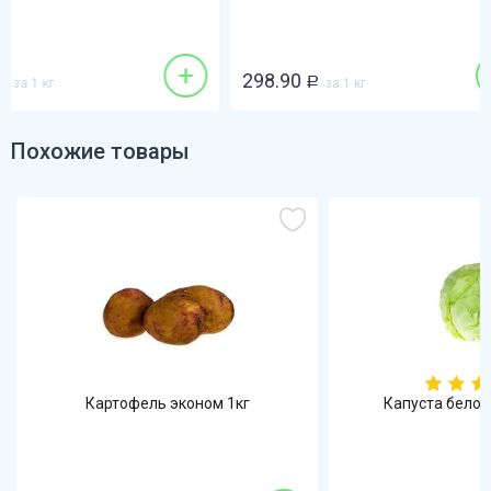
139.90
Р
+
298.90
89.99
Р
за 1 кг
Р
за 1 кг
Похожие товары
Картофель эконом 1кг
Капуста белок