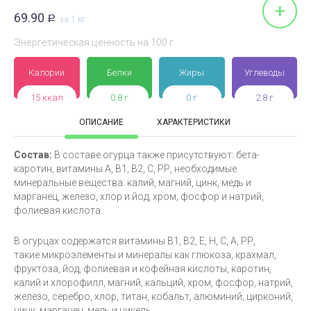
+
69.90
Р
за 1 кг
Энергетическая ценность на 100 г
Калории
Белки
Жиры
Углеводы
15 ккал
0.8 г
0 г
2.8 г
ОПИСАНИЕ
ХАРАКТЕРИСТИКИ
Состав:
В составе огурца также присутствуют: бета-
каротин, витамины А, В1, В2, С, РР, необходимые
минеральные вещества: калий, магний, цинк, медь и
марганец, железо, хлор и йод, хром, фосфор и натрий,
фолиевая кислота.
В огурцах содержатся витамины В1, В2, Е, Н, С, А, РР,
такие микроэлементы и минералы как глюкоза, крахмал,
фруктоза, йод, фолиевая и кофейная кислоты, каротин,
калий и хлорофилл, магний, кальций, хром, фосфор, натрий,
железо, серебро, хлор, титан, кобальт, алюминий, цирконий,
цинк, марганец, медь и никель.