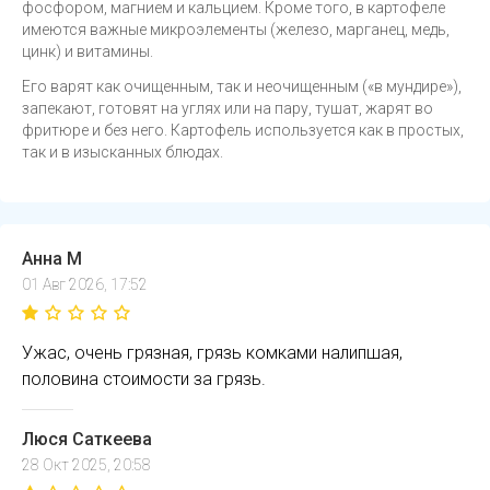
фосфором, магнием и кальцием. Кроме того, в картофеле
имеются важные микроэлементы (железо, марганец, медь,
цинк) и витамины.
Его варят как очищенным, так и неочищенным («в мундире»),
запекают, готовят на углях или на пару, тушат, жарят во
фритюре и без него. Картофель используется как в простых,
так и в изысканных блюдах.
Анна М
01 Авг 2026, 17:52
Ужас, очень грязная, грязь комками налипшая,
половина стоимости за грязь.
Люся Саткеева
28 Окт 2025, 20:58