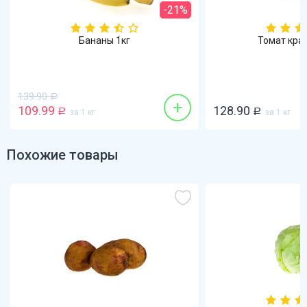
-21%
Бананы 1кг
Томат кра
139.90
Р
+
109.99
128.90
Р
за 1 кг
Р
за 1 кг
Похожие товары