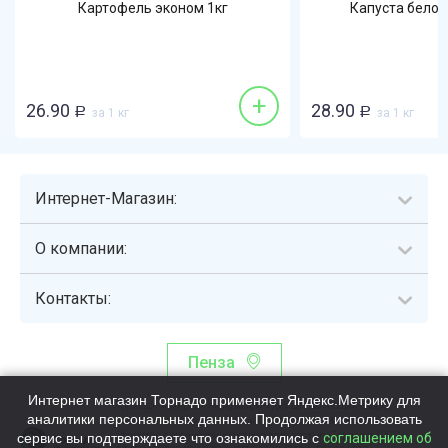
Картофель эконом 1кг
Капуста белок
+
26.90
28.90
Р
за 1 кг
Р
за 1 кг
Интернет-Магазин:
О компании:
Контакты:
Пенза
Интернет магазин Торнадо применяет Яндекс.Метрику для
Торнадо - интернет-гипермаркет, осуществляющий сборку,
аналитики персональных данных. Продолжая использовать
выдачу и доставку готовых наборов продуктов питания.
сервис вы подтверждаете что ознакомились с
Общество с ограниченной ответственностью «Торнадо» (ОГРН
соглашением об