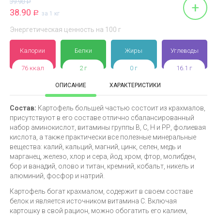
39.90
Р
+
38.90
Р
за 1 кг
Энергетическая ценность на 100 г
Калории
Белки
Жиры
Углеводы
76 ккал
2 г
0 г
16.1 г
ОПИСАНИЕ
ХАРАКТЕРИСТИКИ
Состав:
Картофель большей частью состоит из крахмалов,
присутствуют в его составе отлично сбалансированный
набор аминокислот, витамины группы В, С, Н и РР, фолиевая
кислота, а также практически все полезные минеральные
вещества: калий, кальций, магний, цинк, селен, медь и
марганец, железо, хлор и сера, йод, хром, фтор, молибден,
бор и ванадий, олово и титан, кремний, кобальт, никель и
алюминий, фосфор и натрий.
Картофель богат крахмалом, содержит в своем составе
белок и является источником витамина С. Включая
картошку в свой рацион, можно обогатить его калием,