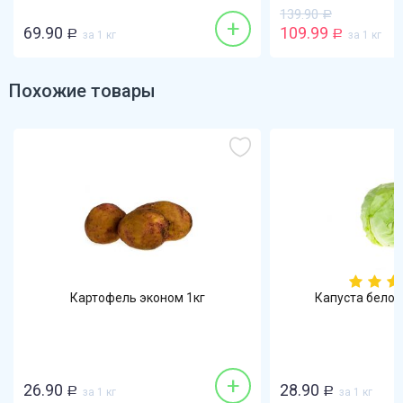
139.90
Р
+
69.90
109.99
Р
за 1 кг
Р
за 1 кг
Похожие товары
Картофель эконом 1кг
Капуста белок
+
26.90
28.90
Р
за 1 кг
Р
за 1 кг