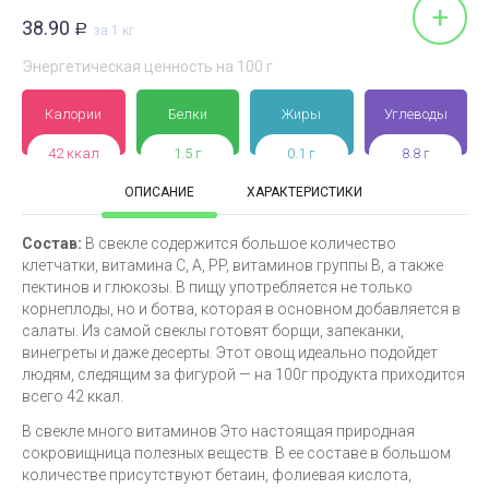
+
38.90
Р
за 1 кг
Энергетическая ценность на 100 г
Калории
Белки
Жиры
Углеводы
42 ккал
1.5 г
0.1 г
8.8 г
ОПИСАНИЕ
ХАРАКТЕРИСТИКИ
Состав:
В свекле содержится большое количество
клетчатки, витамина С, А, PP, витаминов группы В, а также
пектинов и глюкозы. В пищу употребляется не только
корнеплоды, но и ботва, которая в основном добавляется в
салаты. Из самой свеклы готовят борщи, запеканки,
винегреты и даже десерты. Этот овощ идеально подойдет
людям, следящим за фигурой — на 100г продукта приходится
всего 42 ккал.
В свекле много витаминов Это настоящая природная
сокровищница полезных веществ. В ее составе в большом
количестве присутствуют бетаин, фолиевая кислота,