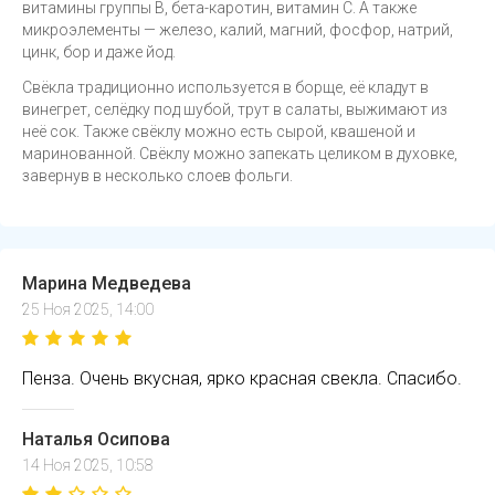
витамины группы B, бета-каротин, витамин С. А также
микроэлементы — железо, калий, магний, фосфор, натрий,
цинк, бор и даже йод.
Свёкла традиционно используется в борще, её кладут в
винегрет, селёдку под шубой, трут в салаты, выжимают из
неё сок. Также свёклу можно есть сырой, квашеной и
маринованной. Свёклу можно запекать целиком в духовке,
завернув в несколько слоев фольги.
Марина Медведева
25 Ноя 2025, 14:00
Пенза. Очень вкусная, ярко красная свекла. Спасибо.
Наталья Осипова
14 Ноя 2025, 10:58