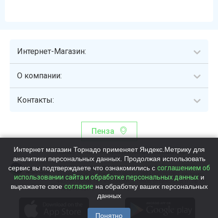
Интернет-Магазин:
О компании:
Контакты:
Пенза
Интернет магазин Торнадо применяет Яндекс.Метрику для
Торнадо - интернет-гипермаркет, осуществляющий сборку,
аналитики персональных данных. Продолжая использовать
выдачу и доставку готовых наборов продуктов питания.
сервис вы подтверждаете что ознакомились с
Общество с ограниченной ответственностью «Торнадо» (ОГРН
соглашением об
1115837002819, ИНН/КПП 5837047684/583701001, юр. адрес:
использовании сайта и обработке персональных данных
и
440058, Россия, Пензенская обл., г. Пенза, ул.Бийская, д.1Г, оф.17)
выражаете свое
согласие
на обработку ваших персональных
Номер телефона +78003339713
данных
Понятно