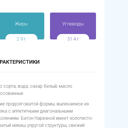
Жиры
Углеводы
2.9 г
51.4 г
РАКТЕРИСТИКИ
сорта, вода, сахар белый, масло
ессованные
лие продолговатой формы, выпекаемое из
улка с аппетитными диагональными
олениям. Батон Нарезной имеет золотисто-
ватый мякиш упругой структуры, свежий