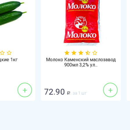
ко Каменский маслозавод
Томат красный 1кг
900мл 3,2% ул...
+
90
128.90
за 1 шт
за 1 кг
Р
Р