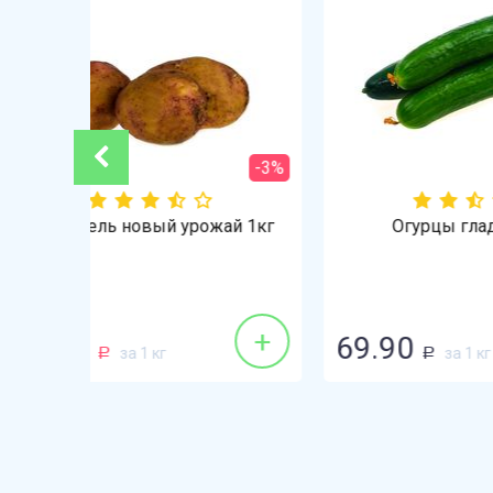
-3%
ай 1кг
Огурцы гладкие 1кг
Моло
+
+
69.90
72.
за 1 кг
Р