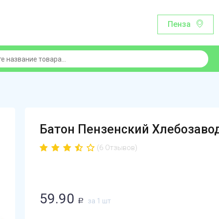
Пенза
Батон Пензенский Хлебозаво
(6 Отзывов)
59.90
за 1 шт
Р