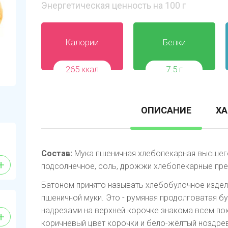
Энергетическая ценность на 100 г
Калории
Белки
265 ккал
7.5 г
ОПИСАНИЕ
ХА
Состав:
Мука пшеничная хлебопекарная высшего 
+
подсолнечное, соль, дрожжи хлебопекарные пр
Батоном принято называть хлебобулочное изде
пшеничной муки. Это - румяная продолговатая б
надрезами на верхней корочке знакома всем пок
+
коричневый цвет корочки и бело-жёлтый ноздре