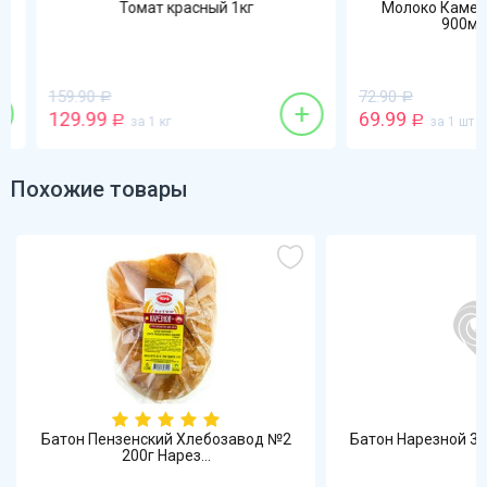
Томат красный 1кг
Молоко Каменск
900мл 3,2
159.90
72.90
Р
Р
+
129.99
69.99
Р
за 1 кг
Р
за 1 шт
Похожие товары
Батон Пензенский Хлебозавод №2
Батон Нарезной 30
200г Нарез...