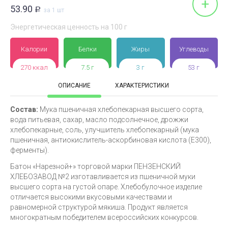
+
53.90
Р
за 1 шт
Энергетическая ценность на 100 г
Калории
Белки
Жиры
Углеводы
270 ккал
7.5 г
3 г
53 г
ОПИСАНИЕ
ХАРАКТЕРИСТИКИ
Состав:
Мука пшеничная хлебопекарная высшего сорта,
вода питьевая, сахар, масло подсолнечное, дрожжи
хлебопекарные, соль, улучшитель хлебопекарный (мука
пшеничная, антиокислитель-аскорбиновая кислота (Е300),
ферменты).
Батон «Нарезной+» торговой марки ПЕНЗЕНСКИЙ
ХЛЕБОЗАВОД №2 изготавливается из пшеничной муки
высшего сорта на густой опаре. Хлебобулочное изделие
отличается высокими вкусовыми качествами и
равномерной структурой мякиша. Продукт является
многократным победителем всероссийских конкурсов.