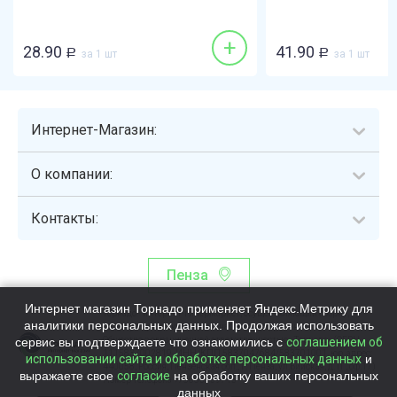
+
28.90
41.90
Р
за 1 шт
Р
за 1 шт
Интернет-Магазин:
О компании:
Контакты:
Пенза
Интернет магазин Торнадо применяет Яндекс.Метрику для
Торнадо - интернет-гипермаркет, осуществляющий сборку,
аналитики персональных данных. Продолжая использовать
выдачу и доставку готовых наборов продуктов питания.
сервис вы подтверждаете что ознакомились с
Общество с ограниченной ответственностью «Торнадо» (ОГРН
соглашением об
1115837002819, ИНН/КПП 5837047684/583701001, юр. адрес:
использовании сайта и обработке персональных данных
и
440058, Россия, Пензенская обл., г. Пенза, ул.Бийская, д.1Г, оф.17)
выражаете свое
согласие
на обработку ваших персональных
Номер телефона +78003339713
данных