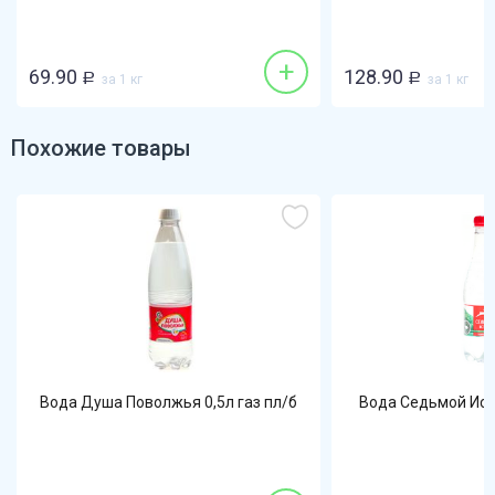
13
+
+
128.90
8
Р
за 1 кг
Похожие товары
Вода Душа Поволжья 0,5л газ пл/б
Вода Седьмой Исто