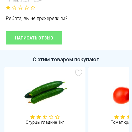
19 Мар 2022, 12:34
Ребята, вы не прихерели ли?
НАПИСАТЬ ОТЗЫВ
С этим товаром покупают
дкие 1кг
Томат красный 1кг