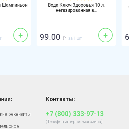
да Ключ Здоровья 10 л.
Драже M&M's (Эмэндэмс
негазированная в...
шоколад
+
00
64.90
за 1 шт
за 1 шт
Р
Р
нии:
Контакты:
+7 (800) 333-97-13
кие реквизиты
(Телефон интернет-магазина)
тельское