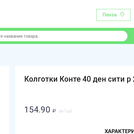
Пенза
Колготки Конте 40 ден сити р
154.90
за 1 шт
Р
ХАРАКТЕР