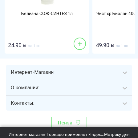
Белизна СОЖ-СИНТЕЗ 1л
Чист ср Биолан 400
+
24.90
49.90
Р
за 1 шт
Р
за 1 шт
Интернет-Магазин:
О компании:
Контакты:
Пенза
Интернет магазин Торнадо применяет Яндекс.Метрику для
Торнадо - интернет-гипермаркет, осуществляющий сборку,