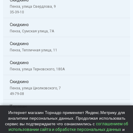
Пенза, улица Свердлова, 9
35-39-10
Скидкино
Пенза, Сумская улица, 7А
Скидкино
Пенза, Тепличная улица, 11
Скидкино
Пенза, улица Терновского, 180А
Скидкино
Пенза, улица Циолковского, 7
49-79-08
Караван
Интернет магазин Торнадо применяет Яндекс.Метрику для
Пенза, улица Бородина, 1Д
аналитики персональных данных. Продолжая использовать
43-89-53
сервис вы подтверждаете что ознакомились с
соглашением об
использовании сайта и обработке персональных данных
и
Караван