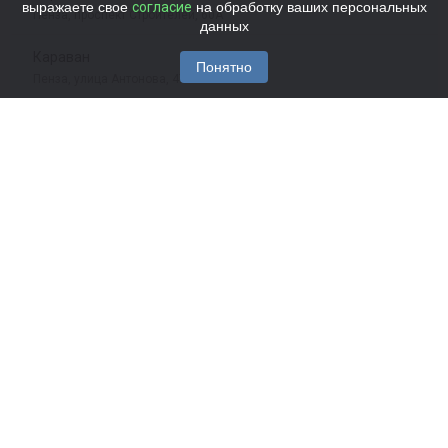
выражаете свое
согласие
на обработку ваших персональных
Пенза, проспект Строителей, 60А
данных
Караван
Понятно
Пенза, улица Антонова, 47
Караван
Пенза, улица Калинина, 116
Караван
Пенза, улица Калинина, 93
Караван
Пенза, улица Кижеватова, 27
45-01-50
Караван
Пенза, Ладожская улица, 160
991921
Караван
Пенза, улица Лазо, 5