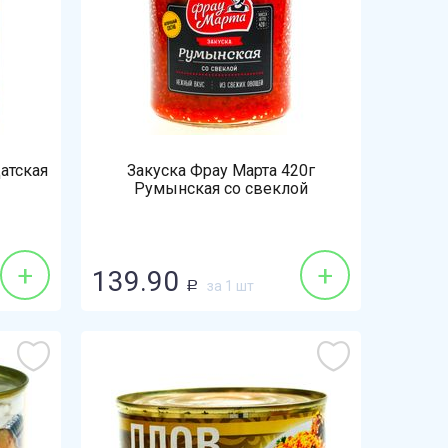
атская
Закуска Фрау Марта 420г
Румынская со свеклой
+
+
139.90
за 1 шт
Р