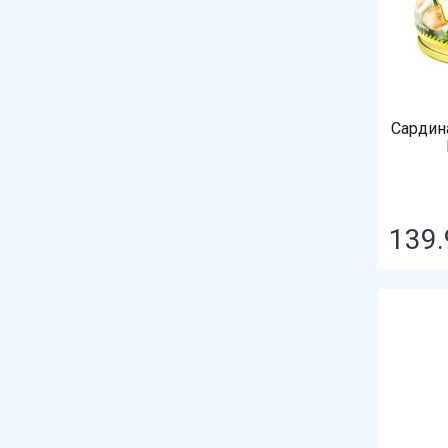
Азовчанка
Аливико
Барс
Без торговой марки
Сардин
Белорусская традиция
Белоручка
Бондюэль
139.
Владкон
Востряково
Грин
Дальморепродукт
Дамский Каприз
Дачник