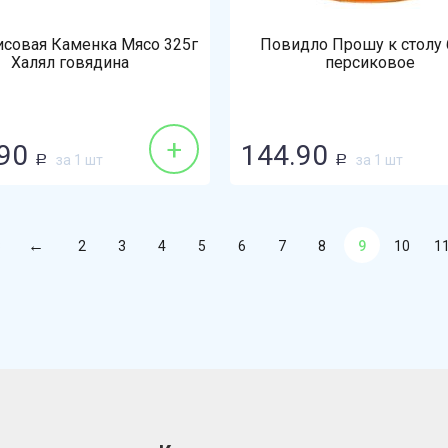
исовая Каменка Мясо 325г
Повидло Прошу к столу 
Халял говядина
персиковое
+
90
144.90
за 1 шт
за 1 шт
Р
Р
8
2
3
4
5
6
7
8
9
10
1