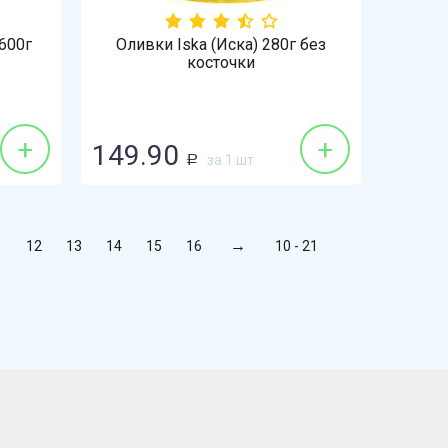
600г
Оливки Iska (Иска) 280г без
косточки
+
+
149.90
за 1 шт
Р
1
12
13
14
15
16
10 - 21