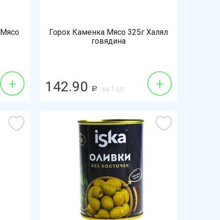
 Мясо
Горох Каменка Мясо 325г Халял
говядина
+
+
142.90
за 1 шт
Р