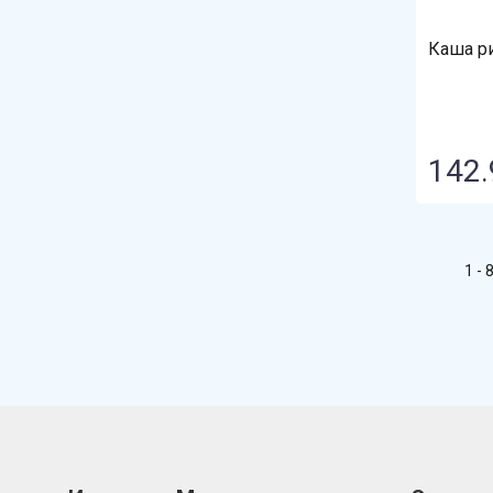
Фрау Марта
Частная пасека
Каша р
Штурвал
Эколенд
142.
1 - 