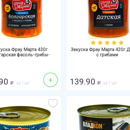
куска Фрау Марта 430г
Закуска Фрау Марта 420г Д
гарская фасоль-грибы-
с грибами
томатный соус
+
90
139.90
за 1 шт
за 1 шт
Р
Р