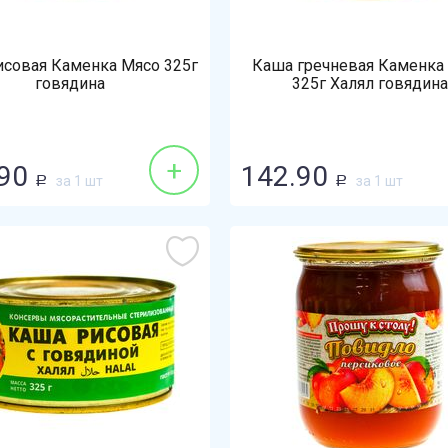
исовая Каменка Мясо 325г
Каша гречневая Каменка
говядина
325г Халял говядина
+
90
142.90
за 1 шт
за 1 шт
Р
Р