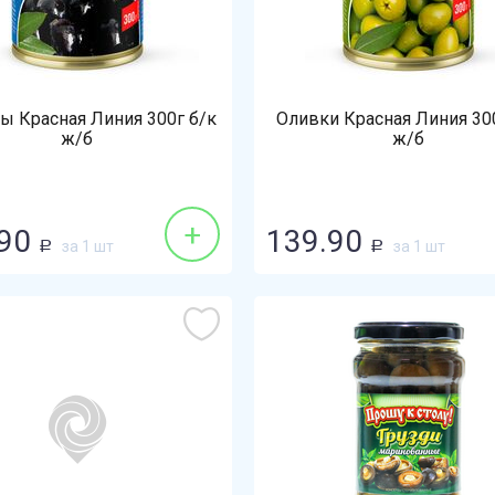
ы Красная Линия 300г б/к
Оливки Красная Линия 30
ж/б
ж/б
+
90
139.90
за 1 шт
за 1 шт
Р
Р