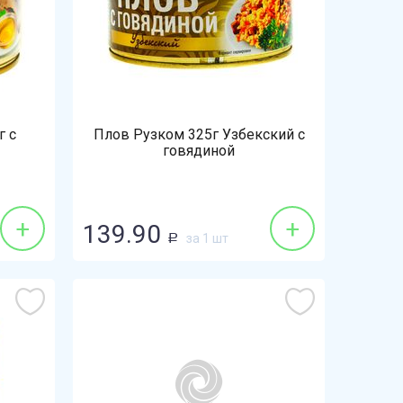
г с
Плов Рузком 325г Узбекский с
говядиной
+
+
139.90
за 1 шт
Р