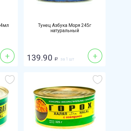
14мл
Тунец Азбука Моря 245г
натуральный
+
+
139.90
за 1 шт
Р