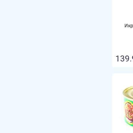
Махеевъ
Медовый век
Икр
Мясокомбинат Курганский
Овощная сказка
Павловские
139.
Паек Победа
Пеликан
Пиканта
Помидорка
Пригожино
ПримРыбСнаб
Простой выбор