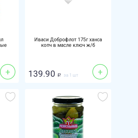
мл
Иваси Доброфлот 175г ханса
ные
копч в масле ключ ж/б
+
+
139.90
за 1 шт
Р