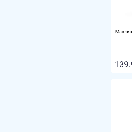
Доброфлот
Донская Кухня
Маслин
Дядя Ваня
За Родину
Зареченский продукт
139.
Зеленая премия
ИндиЛайт
Инко-Фуд
Каменка Мясо
Канада Грин
Красная Линия
Курганская