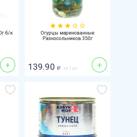
0г б/к
Огурцы маринованные
Разносольников 350г
Корнишоны высший сорт
+
+
139.90
за 1 шт
Р