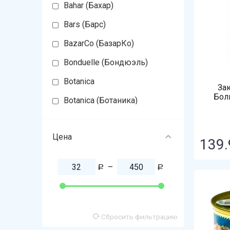
Bahar (Бахар)
Bars (Барс)
BazarCo (БазарКо)
Bonduelle (Бондюэль)
Botanica
За
Бол
Botanica (Ботаника)
Eko
Цена
Ferragosto
139.
Fortuna
–
Р
Р
GoldFish (ГолдФиш)
Green (Грин)
Gustoria
Сбросить фильтрацию