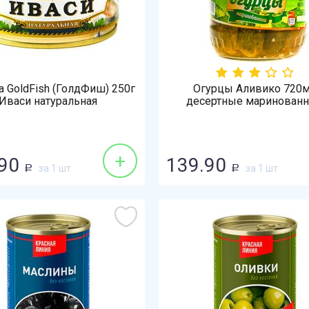
а GoldFish (ГолдФиш) 250г
Огурцы Аливико 720
Иваси натуральная
десертные маринован
+
90
139.90
за 1 шт
за 1 шт
Р
Р