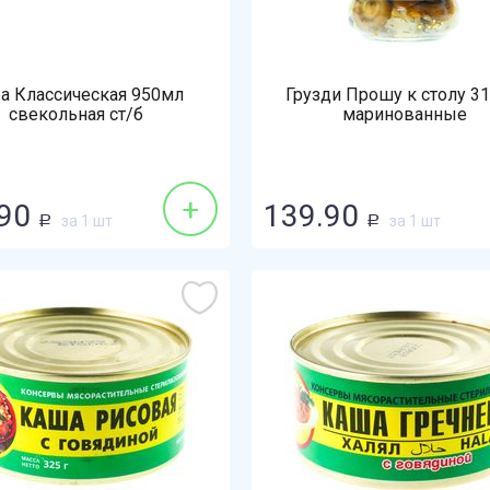
а Классическая 950мл
Грузди Прошу к столу 3
свекольная ст/б
маринованные
+
90
139.90
за 1 шт
за 1 шт
Р
Р