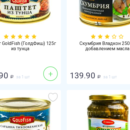
 GoldFish (ГолдФиш) 125г
Скумбрия Владкон 250
из тунца
добавлением масла
+
90
139.90
за 1 шт
за 1 шт
Р
Р