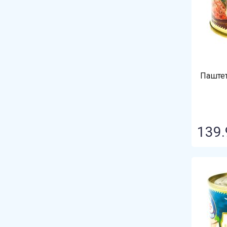
Gustoria (Густория)
Iska (Иска)
Lorado
Lorado (Лорадо)
Паштет
Perva (Перва)
Rean (Реан)
SK
139.
Sler
Soler
Vilanta
Zuegg (Зуегг)
Азбука моря