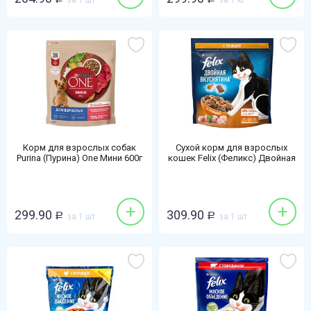
за 1 шт
за 1 кг
Корм для взрослых собак
Сухой корм для взрослых
Purina (Пурина) One Мини 600г
кошек Felix (Феликс) Двойная
говядина-рис для мелких
вкуснятина 600г птица
пород
+
+
299.90
309.90
Р
за 1 шт
Р
за 1 шт