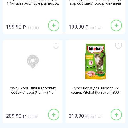
1,1кг д/взросл ср/круп пород
взр соб мал/пород говядина
курица/рис
+
+
199.90
199.90
Р
за 1 шт
Р
за 1 шт
Сухой корм для взрослых
Сухой корм для взрослых
собак Chappi (Чаппи) 1кг
кошек Kitekat (Китекет) 800г
мясное изобилие
курица
+
+
209.90
219.90
Р
за 1 кг
Р
за 1 шт