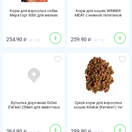
Корм для взрослых собак
Корм для кошек WINNER
Мираторг 600г для мелких
MEAT с нежной телятиной
пород Блэк Ангус 1+
750г
+
+
254.90
259.90
Р
за 1 шт
Р
за 1 шт
Бутылка дорожная GiGwi
Сухой корм для взрослых
(ГиГви) 250мл для животных
кошек Kitekat (Китекет) 1кг
мясной пир
+
+
264.90
299.90
Р
Р