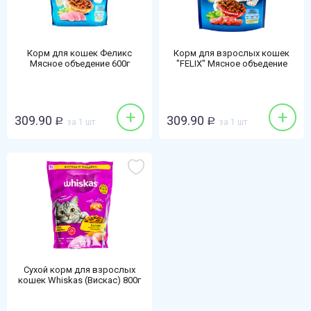
Корм для кошек Феликс
Корм для взрослых кошек
Мясное объедение 600г
"FELIX" Мясное объедение
курица
Говядина 600г
+
+
309.90
309.90
Р
за 1 шт
Р
за 1 шт
Сухой корм для взрослых
кошек Whiskas (Вискас) 800г
курица-индейка подушечки с
паштетом