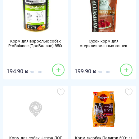
Корм для взрослых собак
Сухой корм для
ProBalance (ПроБаланс) 850г
стерилизованных кошек
ягненок
Мираторг 400г нежная
телятина
+
+
194.90
199.90
Р
за 1 шт
Р
за 1 шт
Корм для собак Чепфа ДОГ
Корм д/собак Педигри 500г д/