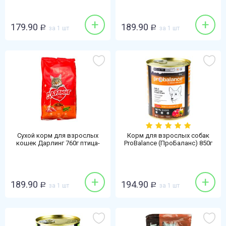
пород ягненок-говядина-
морковь
+
+
179.90
189.90
Р
за 1 шт
Р
за 1 шт
Сухой корм для взрослых
Корм для взрослых собак
кошек Дарлинг 760г птица-
ProBalance (ПроБаланс) 850г
овощи
говядина
+
+
189.90
194.90
Р
за 1 шт
Р
за 1 шт