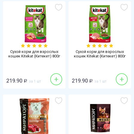
Сухой корм для взрослых
Сухой корм для взрослых
кошек Kitekat (Китекет) 800г
кошек Kitekat (Китекет) 800г
телятина
мясной пир
+
+
219.90
219.90
Р
за 1 шт
Р
за 1 шт