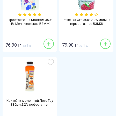
Простокваша Молком 350г
Ряженка Эго 300г 2,9% малина
4% Мечниковская БЗМЖ
термостатная БЗМЖ
+
+
76.90
79.90
Р
за 1 шт
Р
за 1 шт
Коктейль молочный Летс Гоу
330мл 2.2% кофе латте-
карамель безлактозный без
сахара