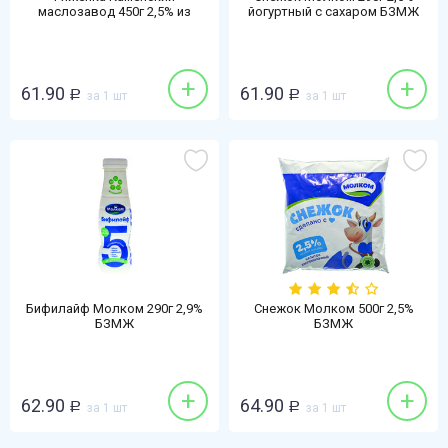
маслозавод 450г 2,5% из
йогуртный с сахаром БЗМЖ
топленого молока
термостатная БЗМЖ
+
+
61.90
61.90
Р
за 1 шт
Р
за 1 шт
Бифилайф Молком 290г 2,9%
Снежок Молком 500г 2,5%
БЗМЖ
БЗМЖ
+
+
62.90
64.90
Р
за 1 шт
Р
за 1 шт