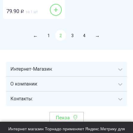
+
79.90
Р
за 1 шт
1
2
3
4
Интернет-Магазин:
О компании:
Контакты:
Пенза
Интернет магазин Торнадо применяет Яндекс.Метрику для
Торнадо - интернет-гипермаркет, осуществляющий сборку,