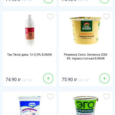
за 1 шт
за 1 шт
Тан Твой день 1л 0,9% БЗМЖ
Ряженка Село Зеленое 200г
4% термостатная БЗМЖ
+
+
74.90
75.90
Р
за 1 шт
Р
за 1 шт