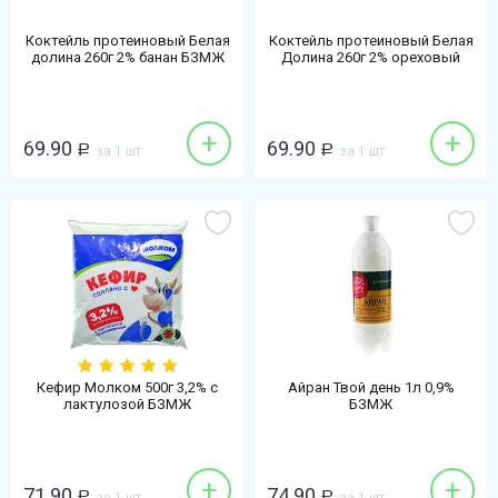
Коктейль протеиновый Белая
Коктейль протеиновый Белая
долина 260г 2% банан БЗМЖ
Долина 260г 2% ореховый
латте БЗМЖ
+
+
69.90
69.90
Р
за 1 шт
Р
за 1 шт
Кефир Молком 500г 3,2% с
Айран Твой день 1л 0,9%
лактулозой БЗМЖ
БЗМЖ
+
+
71.90
74.90
Р
Р