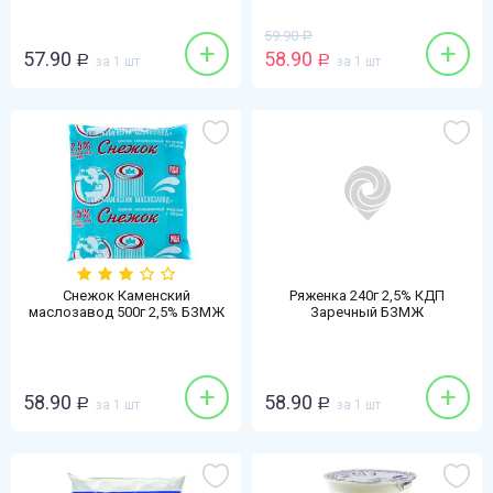
59.90
Р
+
+
57.90
58.90
Р
за 1 шт
Р
за 1 шт
Снежок Каменский
Ряженка 240г 2,5% КДП
маслозавод 500г 2,5% БЗМЖ
Заречный БЗМЖ
+
+
58.90
58.90
Р
за 1 шт
Р
за 1 шт