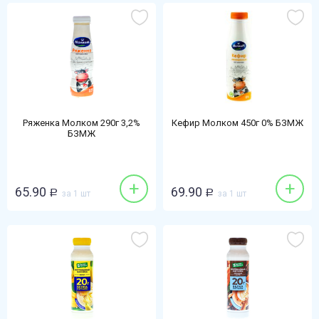
Ряженка Молком 290г 3,2%
Кефир Молком 450г 0% БЗМЖ
БЗМЖ
+
+
65.90
69.90
Р
за 1 шт
Р
за 1 шт