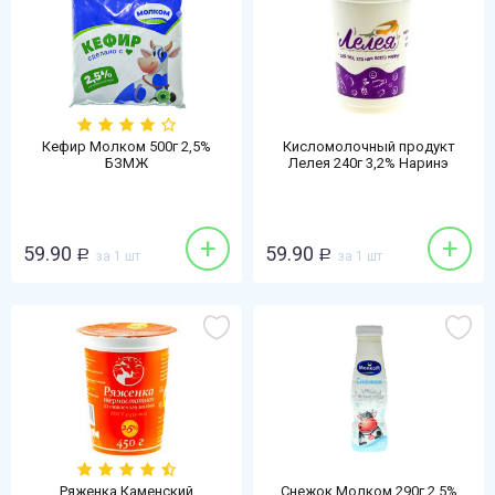
Кефир Молком 500г 2,5%
Кисломолочный продукт
БЗМЖ
Лелея 240г 3,2% Наринэ
детский БЗМЖ
+
+
59.90
59.90
Р
за 1 шт
Р
за 1 шт
Ряженка Каменский
Снежок Молком 290г 2,5%