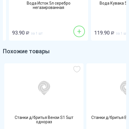
Вода Исток 5л серебро
Вода Кувака 5л 
негазированная
+
93.90
119.90
Р
за 1 шт
Р
за 1 шт
Похожие товары
Станки д/бритья Вензи S1 5шт
Станки д/бритья В
однораз