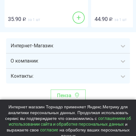
+
35.90
44.90
Р
за 1 шт
Р
за 1 шт
Интернет-Магазин:
О компании:
Контакты:
Пенза
Интернет магазин Торнадо применяет Яндекс.Метрику для
Торнадо - интернет-гипермаркет, осуществляющий сборку,
аналитики персональных данных. Продолжая использовать
выдачу и доставку готовых наборов продуктов питания.
сервис вы подтверждаете что ознакомились с
Общество с ограниченной ответственностью «Торнадо» (ОГРН
соглашением об
1115837002819, ИНН/КПП 5837047684/583701001, юр. адрес:
использовании сайта и обработке персональных данных
и
440058, Россия, Пензенская обл., г. Пенза, ул.Бийская, д.1Г, оф.17)
выражаете свое
согласие
на обработку ваших персональных
Номер телефона +78003339713
данных