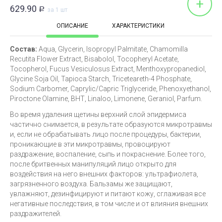
+
629.90
Р
за 1 шт
ОПИСАНИЕ
ХАРАКТЕРИСТИКИ
Состав:
Aqua, Glycerin, Isopropyl Palmitate, Chamomilla
Recutita Flower Extract, Bisabolol, Tocopheryl Acetate,
Tocopherol, Fucus Vesiculosus Extract, Menthoxypropanediol,
Glycine Soja Oil, Tapioca Starch, Triceteareth-4 Phosphate,
Sodium Carbomer, Caprylic/Capric Triglyceride, Phenoxyethanol,
Piroctone Olamine, ВНТ, Linaloo, Limonene, Geraniol, Parfum.
Во время удаления щетины верхний слой эпидермиса
частично снимается, в результате образуются микротравмы
и, если не обрабатывать лицо после процедуры, бактерии,
проникающие в эти микротравмы, провоцируют
раздражение, воспаление, сыпь и покраснение. Более того,
после бритвенных манипуляций лицо открыто для
воздействия на него внешних факторов: ультрафиолета,
загрязненного воздуха. Бальзамы же защищают,
увлажняют, дезинфицируют и питают кожу, сглаживая все
негативные последствия, в том числе и от влияния внешних
раздражителей.