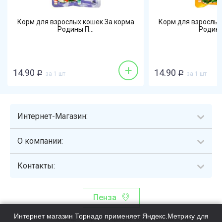
Корм для взрослых кошек За корма
Корм для взрослых
Родины П...
Родины 
+
14.90
14.90
Р
за 1 шт
Р
за 1 шт
Интернет-Магазин:
О компании:
Контакты:
Пенза
Интернет магазин Торнадо применяет Яндекс.Метрику для
Торнадо - интернет-гипермаркет, осуществляющий сборку,