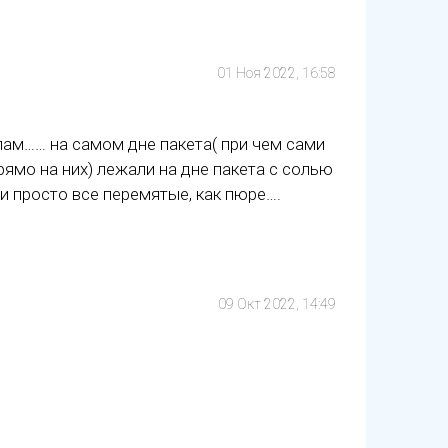
01 Ноя 2022, 16:58
лам…… на самом дне пакета( при чем сами
рямо на них) лежали на дне пакета с солью
и просто все перемятые, как пюре….
09 Окт 2022, 14:49