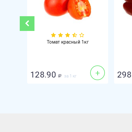
-3%
ай 1кг
Томат красный 1кг
+
+
128.90
298
за 1 кг
Р