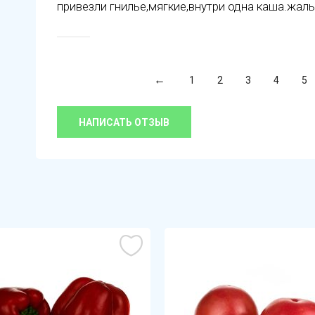
привезли гнилье,мягкие,внутри одна каша.жаль
1
2
3
4
5
НАПИСАТЬ ОТЗЫВ