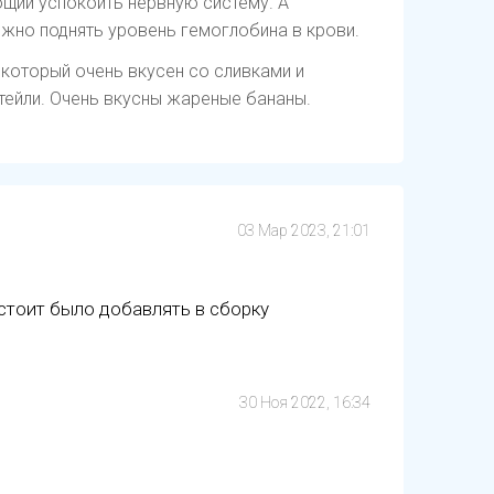
щий успокоить нервную систему. А
жно поднять уровень гемоглобина в крови.
который очень вкусен со сливками и
тейли. Очень вкусны жареные бананы.
03 Мар 2023, 21:01
е стоит было добавлять в сборку
30 Ноя 2022, 16:34