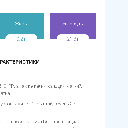
Жиры
Углеводы
0.2 г
21.8 г
РАКТЕРИСТИКИ
, С, РР, а также калий, кальций, магний,
атка.
уктов в мире. Он сытный, вкусный и
 E, а также витамин B6, отвечающий за