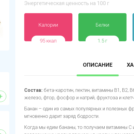
Энергетическая ценность на 100 г
Калории
Белки
95 ккал
1.5 г
ОПИСАНИЕ
ХА
Состав:
бета-каротин, пектин, витамины В1, В2, В6
+
железо, фтор, фосфор и натрий, фруктоза и клетч
Банан – один из самых популярных и полезных фр
мгновенно дарит заряд бодрости.
Когда мы едим бананы, то получаем витамины C и