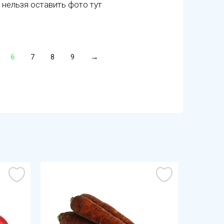
 нельзя оставить фото тут
6
7
8
9