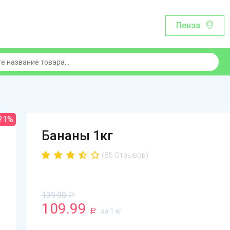
Пенза
21%
Бананы 1кг
(85 Отзывов)
139.90
Р
109.99
за 1 кг
Р