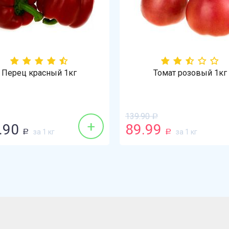
Перец красный 1кг
Томат розовый 1кг
139.90
Р
+
.90
89.99
за 1 кг
за 1 кг
Р
Р