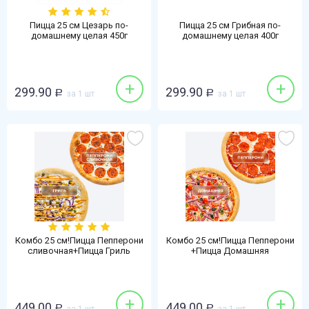
Пицца 25 см Цезарь по-
Пицца 25 см Грибная по-
домашнему целая 450г
домашнему целая 400г
+
+
299.90
299.90
Р
за 1 шт
Р
за 1 шт
Комбо 25 см!Пицца Пепперони
Комбо 25 см!Пицца Пепперони
сливочная+Пицца Гриль
+Пицца Домашняя
+
+
449.00
449.00
Р
Р