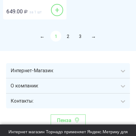
+
649.00
Р
за 1 шт
1
2
3
Интернет-Магазин:
О компании:
Контакты:
Пенза
Интернет магазин Торнадо применяет Яндекс.Метрику для
Торнадо - интернет-гипермаркет, осуществляющий сборку,