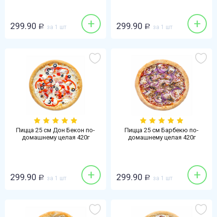
+
+
299.90
299.90
Р
за 1 шт
Р
за 1 шт
Пицца 25 см Дон Бекон по-
Пицца 25 см Барбекю по-
домашнему целая 420г
домашнему целая 420г
+
+
299.90
299.90
Р
за 1 шт
Р
за 1 шт