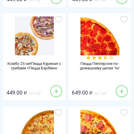
за 1 шт
за 1 шт
Комбо 25 см!Пицца Куриная с
Пицца Пепперони по-
грибами +Пицца Барбекю
домашнему целая 1кг
+
+
449.00
649.00
Р
за 1 шт
Р
за 1 шт