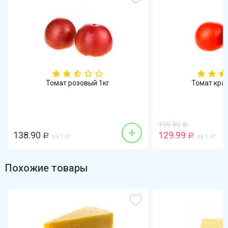
Томат розовый 1кг
Томат кра
159.90
Р
+
138.90
129.99
Р
за 1 кг
Р
за 1 кг
Похожие товары