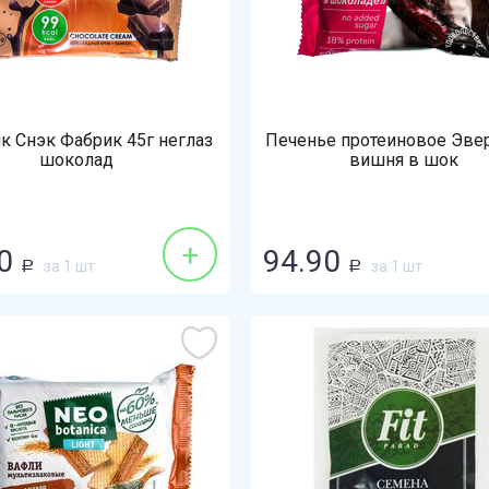
к Снэк Фабрик 45г неглаз
Печенье протеиновое Эвер
шоколад
вишня в шок
+
0
94.90
за 1 шт
за 1 шт
Р
Р