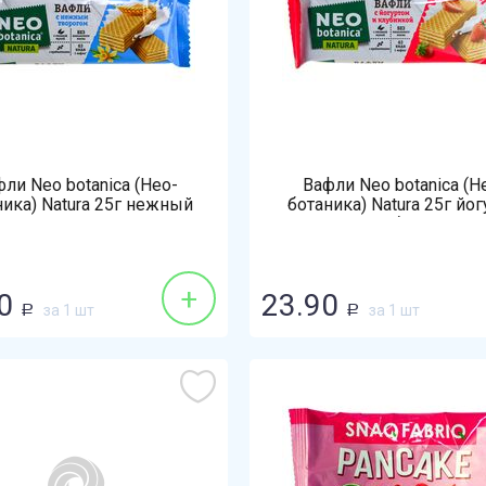
ли Neo botanica (Нео-
Вафли Neo botanica (Н
ника) Natura 25г нежный
ботаника) Natura 25г йог
творог
клубника
+
0
23.90
за 1 шт
за 1 шт
Р
Р