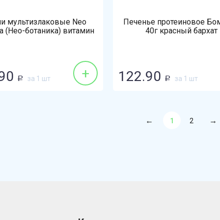
и мультизлаковые Neo
Печенье протеиновое Бо
ca (Нео-ботаника) витамин
40г красный бархат
 семечки подсолнечника
+
90
122.90
за 1 шт
за 1 шт
Р
Р
1
2