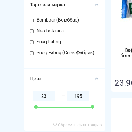
Торговая марка
Bombbar (Бомббар)
Neo botanica
Snaq Fabriq
Ваф
Sneq Fabriq (Снек Фабрик)
бота
Цена
23.9
–
Р
Р
Сбросить фильтрацию