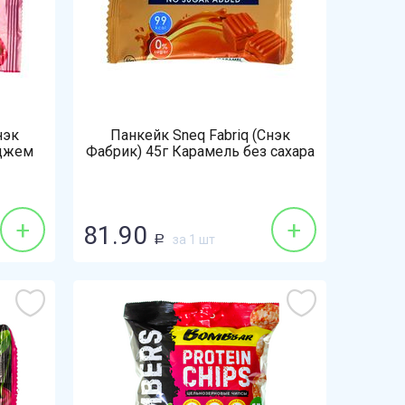
нэк
Панкейк Sneq Fabriq (Снэк
 джем
Фабрик) 45г Карамель без сахара
+
+
81.90
за 1 шт
Р