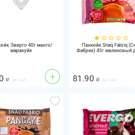
ейк Эверго 40г манго/
Панкейк Snaq Fabriq (С
маракуйя
Фабрик) 45г малиновый
+
0
81.90
за 1 шт
за 1 шт
Р
Р