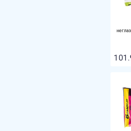
негла
101.