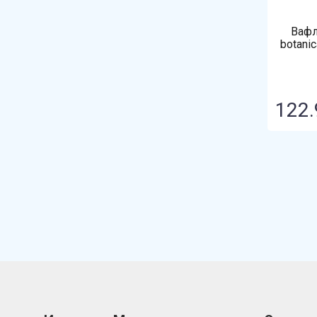
Вафл
botani
145г
122.