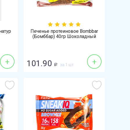
натур
Печенье протеиновое Bombbar
(Бомббар) 40гр Шоколадный
Брауни неглазированное
+
+
101.90
за 1 шт
Р