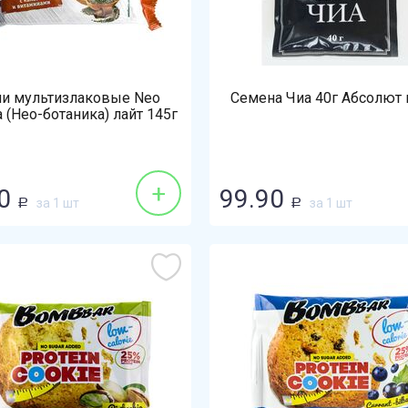
и мультизлаковые Neo
Семена Чиа 40г Абсолют 
a (Нео-ботаника) лайт 145г
какао-витамины
+
0
99.90
за 1 шт
за 1 шт
Р
Р