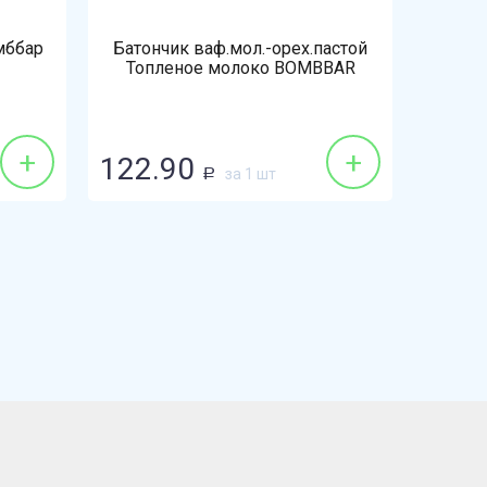
мббар
Батончик ваф.мол.-орех.пастой
Топленое молоко BOMBBAR
+
+
122.90
за 1 шт
Р