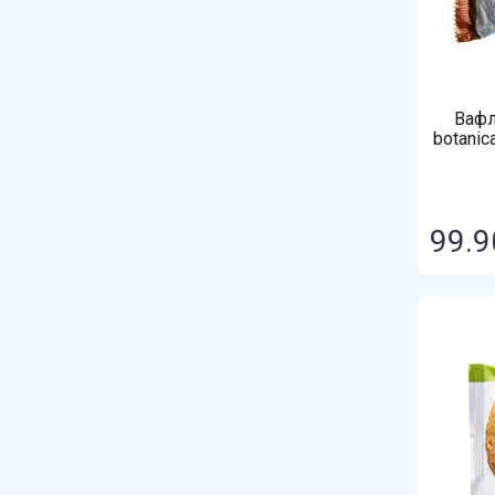
Вафл
botanic
99.9