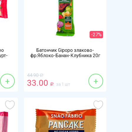
-27%
ео
Батончик Gipopo злаково-
урт-
фр.Яблоко-Банан-Клубника 20г
44.90
Р
+
+
33.00
за 1 шт
Р