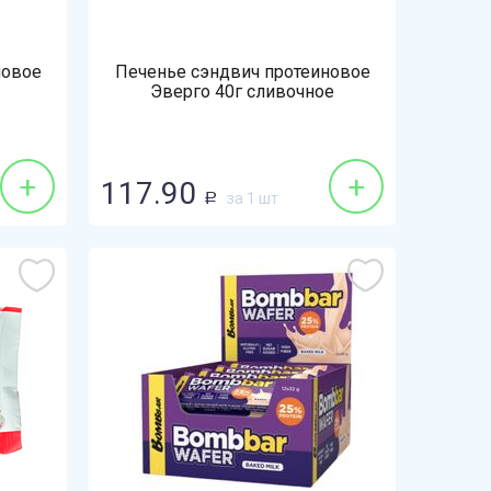
новое
Печенье сэндвич протеиновое
Эверго 40г сливочное
+
+
117.90
за 1 шт
Р