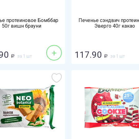
ье протеиновое Бомббар
Печенье сэндвич протеи
50г вишн брауни
Эверго 40г какао
+
90
117.90
за 1 шт
за 1 шт
Р
Р