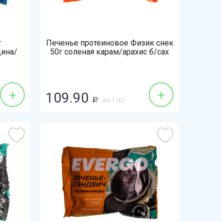
г
Печенье протеиновое Физик снек
ина/
50г соленая карам/арахис б/сах
+
+
109.90
за 1 шт
Р