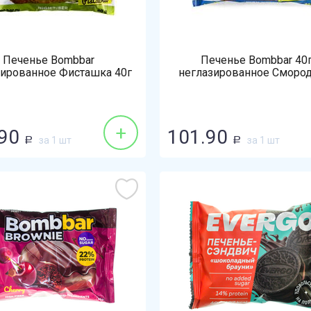
Печенье Bombbar
Печенье Bombbar 40
зированное Фисташка 40г
неглазированное Смород
Черника
+
90
101.90
за 1 шт
за 1 шт
Р
Р