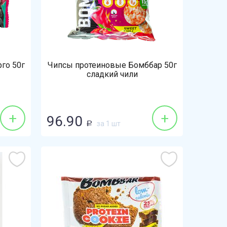
го 50г
Чипсы протеиновые Бомббар 50г
сладкий чили
+
+
96.90
за 1 шт
Р