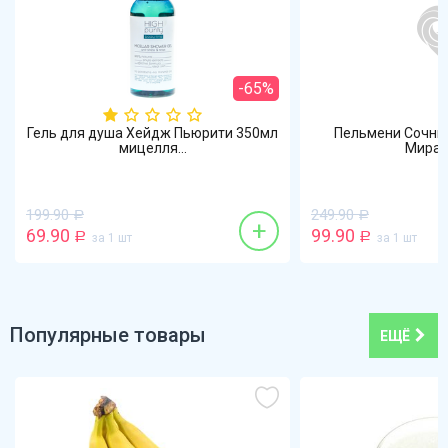
-65%
Гель для душа Хейдж Пьюрити 350мл
Пельмени Сочные
мицелля...
Мират
199.90
249.90
Р
Р
+
69.90
99.90
Р
за 1 шт
Р
за 1 шт
Популярные товары
ЕЩЁ