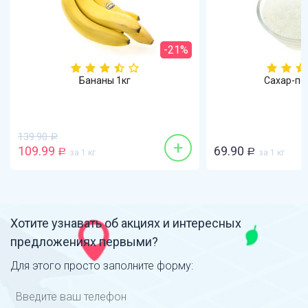
-21%
Бананы 1кг
Сахар-пе
139.90
Р
+
109.99
69.90
Р
за 1 кг
Р
за 1 кг
Хотите узнавать об акциях и интересных
предложениях первыми?
Для этого просто заполните форму: