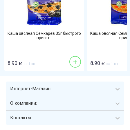
Каша овсяная Семкарев 35г быстрого
Каша овсяная Семка
пригот...
пригот
+
8.90
8.90
Р
за 1 шт
Р
за 1 шт
Интернет-Магазин:
О компании:
Контакты: