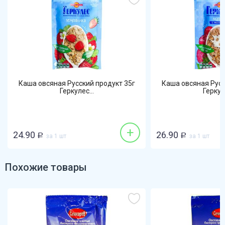
Каша овсяная Русский продукт 35г
Каша овсяная Русс
Геркулес...
Геркуле
+
24.90
26.90
Р
за 1 шт
Р
за 1 шт
Похожие товары