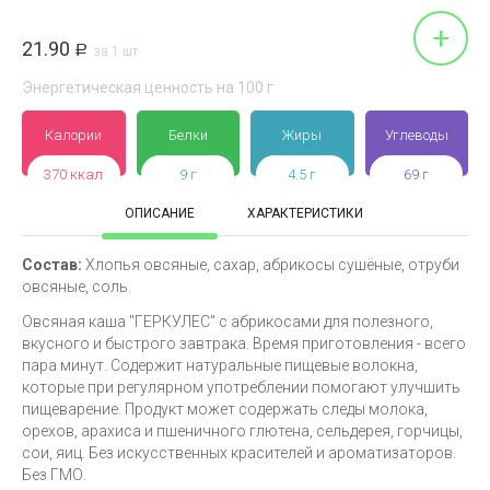
+
21.90
Р
за 1 шт
Энергетическая ценность на 100 г
Калории
Белки
Жиры
Углеводы
370 ккал
9 г
4.5 г
69 г
ОПИСАНИЕ
ХАРАКТЕРИСТИКИ
Состав:
Хлопья овсяные, сахар, абрикосы сушёные, отруби
овсяные, соль.
Овсяная каша "ГЕРКУЛЕС" с абрикосами для полезного,
вкусного и быстрого завтрака. Время приготовления - всего
пара минут. Содержит натуральные пищевые волокна,
которые при регулярном употреблении помогают улучшить
пищеварение. Продукт может содержать следы молока,
орехов, арахиса и пшеничного глютена, сельдерея, горчицы,
сои, яиц. Без искусственных красителей и ароматизаторов.
Без ГМО.