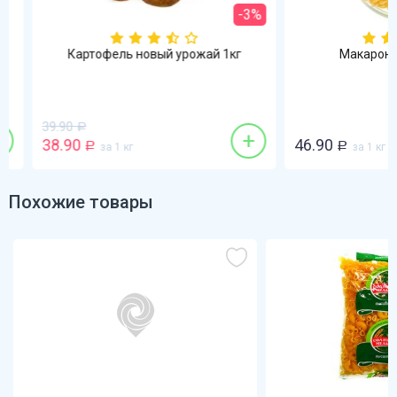
-3%
Картофель новый урожай 1кг
Макароны 1
39.90
Р
+
38.90
46.90
Р
за 1 кг
Р
за 1 кг
Похожие товары