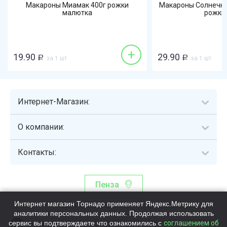
Макароны Миамак 400г рожки
Макароны Солнечна
малютка
рожки р
+
19.90
29.90
Р
за 1 шт
Р
за 1 шт
Интернет-Магазин:
О компании:
Контакты:
Пенза
Интернет магазин Торнадо применяет Яндекс.Метрику для
Торнадо - интернет-гипермаркет, осуществляющий сборку,
аналитики персональных данных. Продолжая использовать
выдачу и доставку готовых наборов продуктов питания.
сервис вы подтверждаете что ознакомились с
Общество с ограниченной ответственностью «Торнадо» (ОГРН
соглашением об