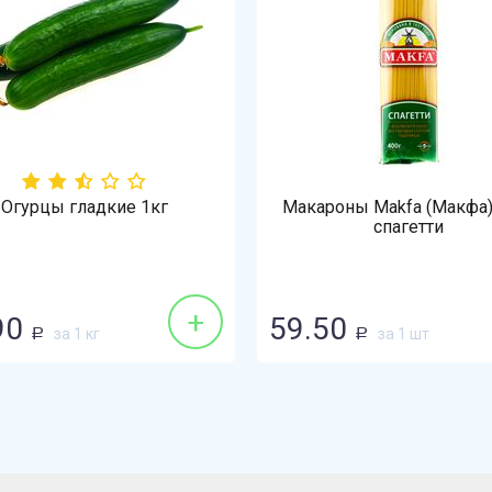
Огурцы гладкие 1кг
Макароны Makfa (Макфа)
спагетти
+
90
59.50
за 1 кг
за 1 шт
Р
Р