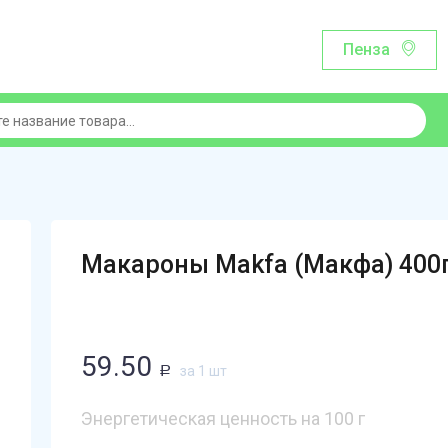
Пенза
Макароны Makfa (Макфа) 400
59.50
за 1 шт
Р
Энергетическая ценность на 100 г