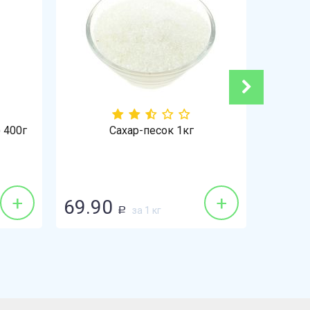
 400г
Сахар-песок 1кг
+
+
69.90
148.
за 1 кг
Р