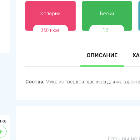
Калории
Белки
350 ккал
12 г
ОПИСАНИЕ
ХА
Состав:
Мука из твердой пшеницы для макаронны
тка
+
Отзывы не 