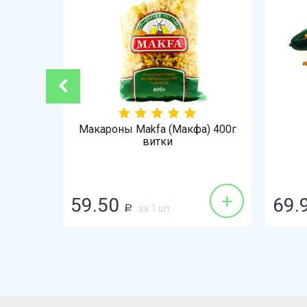
-3%
ай 1кг
Макароны Makfa (Макфа) 400г
витки
+
+
59.50
69.
за 1 шт
Р