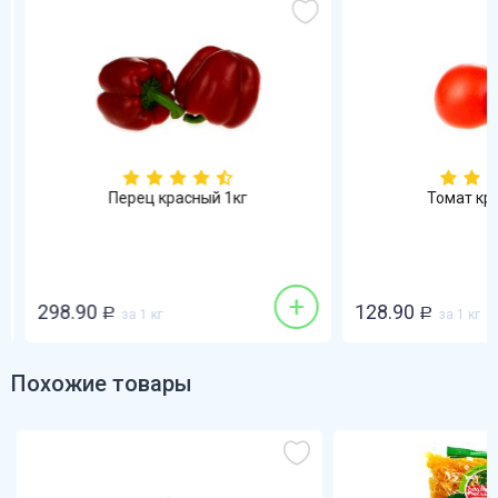
Перец красный 1кг
Томат кра
+
298.90
128.90
Р
за 1 кг
Р
за 1 кг
Похожие товары