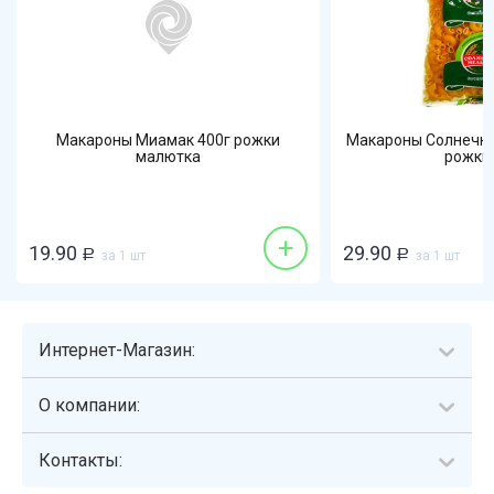
Макароны Миамак 400г рожки
Макароны Солнечна
малютка
рожки р
+
19.90
29.90
Р
за 1 шт
Р
за 1 шт
Интернет-Магазин:
О компании:
Контакты: