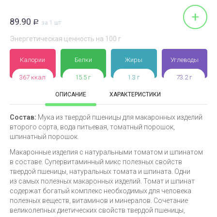
+
89.90
Р
за 1 шт
Энергетическая ценность на 100 г
Калории
Белки
Жиры
Углеводы
367 ккал
15.5 г
1.3 г
73.2 г
ОПИСАНИЕ
ХАРАКТЕРИСТИКИ
Состав:
Мука из твердой пшеницы для макаронных изделий
второго сорта, вода питьевая, томатный порошок,
шпинатный порошок.
Макаронные изделия с натуральными томатом и шпинатом
в составе. Супервитаминный микс полезных свойств
твердой пшеницы, натуральных томата и шпината. Одни
из самых полезных макаронных изделий. Томат и шпинат
содержат богатый комплекс необходимых для человека
полезных веществ, витаминов и минералов. Сочетание
великолепных диетических свойств твердой пшеницы,