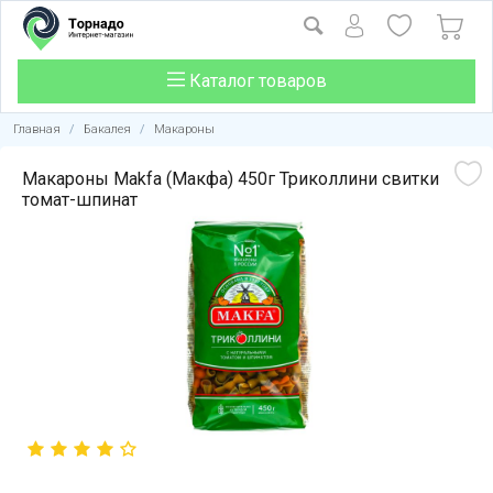
Каталог товаров
Главная
/
Бакалея
/
Макароны
Макароны Makfa (Макфа) 450г Триколлини свитки
томат-шпинат