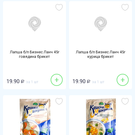
Лапша б/п Бизнес Ланч 45г
Лапша б/п Бизнес Ланч 45г
говядина брикет
курица брикет
+
+
19.90
19.90
Р
за 1 шт
Р
за 1 шт