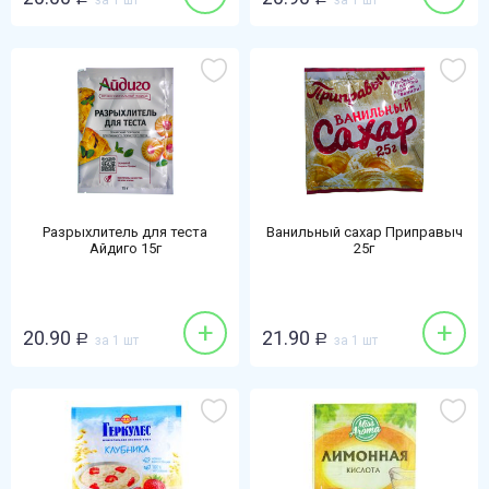
за 1 шт
за 1 шт
Разрыхлитель для теста
Ванильный сахар Приправыч
Айдиго 15г
25г
+
+
20.90
21.90
Р
за 1 шт
Р
за 1 шт