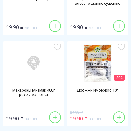
хлебопекарные сушеные
+
+
19.90
19.90
Р
за 1 шт
Р
за 1 шт
-20%
Макароны Миамак 400г
Дрожжи Имберрио 10г
рожки малютка
24.90
Р
+
+
19.90
19.90
Р
за 1 шт
Р
за 1 шт