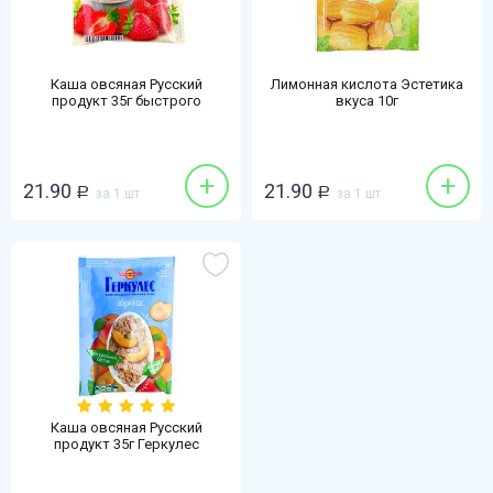
Каша овсяная Русский
Лимонная кислота Эстетика
продукт 35г быстрого
вкуса 10г
приготовления клубника
+
+
21.90
21.90
Р
за 1 шт
Р
за 1 шт
Каша овсяная Русский
продукт 35г Геркулес
быстрого приготовления
абрикос