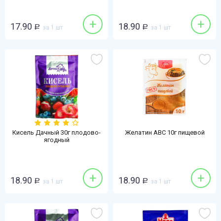
+
+
17.90
18.90
Р
за 1 шт
Р
за 1 шт
Кисель Дачный 30г плодово-
Желатин АВС 10г пищевой
ягодный
+
+
18.90
18.90
Р
за 1 шт
Р
за 1 шт