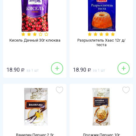
Кисель Дачный 30г клюква
Разрыхлитель Хаас 12г д/
теста
+
+
18.90
18.90
Р
за 1 шт
Р
за 1 шт
Ванилин Перчес 2,5г
Дрожжи Перчес 10г