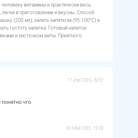
 человеку витамины и практически весь
 легки в приготовлении и вкусны. Способ
шку (200 мл), залить кипятком (95-100°С) и
ть густоту напитка. Готовый напиток
вками и листочком мяты. Приятного
17 Апр 2026, 09:22
е понятно что
03 Май 2022, 12:28