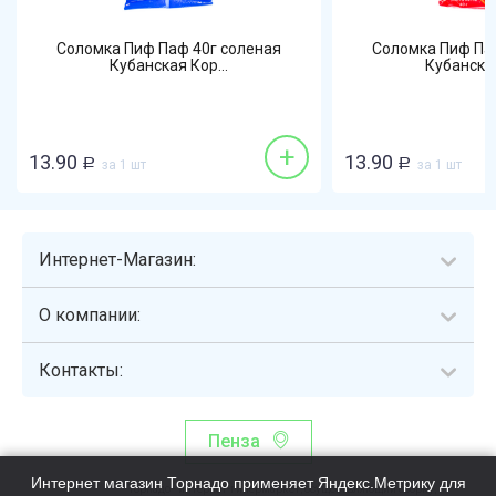
Соломка Пиф Паф 40г соленая
Соломка Пиф Па
Кубанская Кор...
Кубанская
+
13.90
13.90
Р
за 1 шт
Р
за 1 шт
Интернет-Магазин:
О компании:
Контакты:
Пенза
Интернет магазин Торнадо применяет Яндекс.Метрику для
Торнадо - интернет-гипермаркет, осуществляющий сборку,