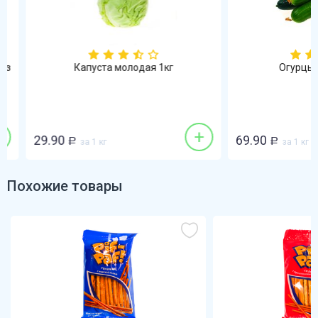
Капуста молодая 1кг
Огурцы гл
+
29.90
69.90
Р
за 1 кг
Р
за 1 кг
Похожие товары