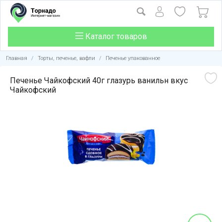
Каталог товаров
Главная
/
Торты, печенье, вафли
/
Печенье упакованное
Печенье Чайкофский 40г глазурь ванильн вкус
Чайкофский