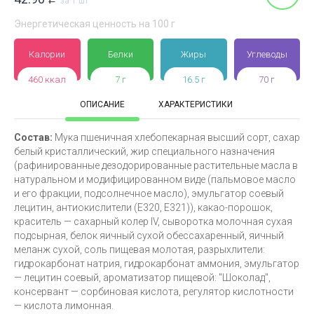
за 1 шт
Энергетическая ценность на 100 г
Калории
Белки
Жиры
Углеводы
460 ккал
7 г
16.5 г
70 г
ОПИСАНИЕ
ХАРАКТЕРИСТИКИ
Состав:
Мука пшеничная хлебопекарная высший сорт, сахар
белый кристаллический, жир специального назначения
(рафинированные дезодорированные растительные масла в
натуральном и модифицированном виде (пальмовое масло
и его фракции, подсолнечное масло), эмульгатор соевый
лецитин, антиокислители (Е320, Е321)), какао-порошок,
краситель — сахарный колер IV, сыворотка молочная сухая
подсырная, белок яичный сухой обессахаренный, яичный
меланж сухой, соль пищевая молотая, разрыхлители:
гидрокарбонат натрия, гидрокарбонат аммония, эмульгатор
— лецитин соевый, ароматизатор пищевой: "Шоколад",
консервант — сорбиновая кислота, регулятор кислотности
— кислота лимонная.