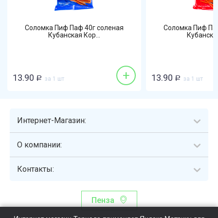
Соломка Пиф Паф 40г соленая
Соломка Пиф Па
Кубанская Кор...
Кубанская
+
13.90
13.90
Р
за 1 шт
Р
за 1 шт
Интернет-Магазин:
О компании:
Контакты:
Пенза