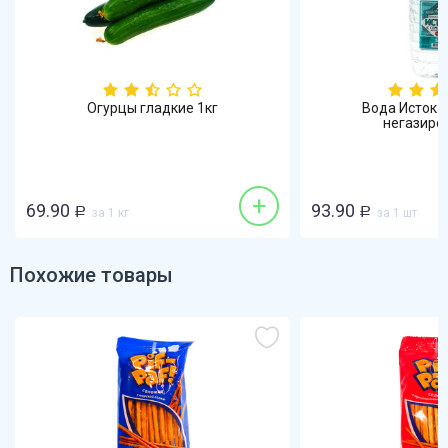
Огурцы гладкие 1кг
Вода Исток 
негазиро
+
69.90
93.90
Р
за 1 кг
Р
за 1 шт
Похожие товары