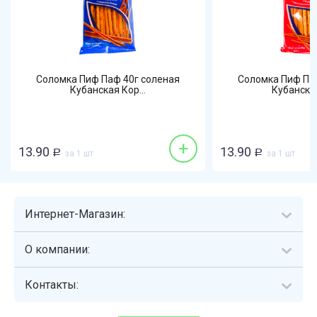
Соломка Пиф Паф 40г соленая
Соломка Пиф Па
Кубанская Кор...
Кубанская
+
13.90
13.90
Р
за 1 шт
Р
за 1 шт
Интернет-Магазин:
О компании:
Контакты: