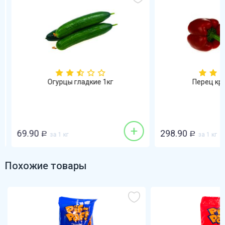
Огурцы гладкие 1кг
Перец кра
+
69.90
298.90
Р
за 1 кг
Р
за 1 кг
Похожие товары