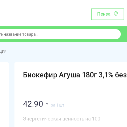
Пенза
ция
Биокефир Агуша 180г 3,1% бе
42.90
за 1 шт
Р
Энергетическая ценность на 100 г