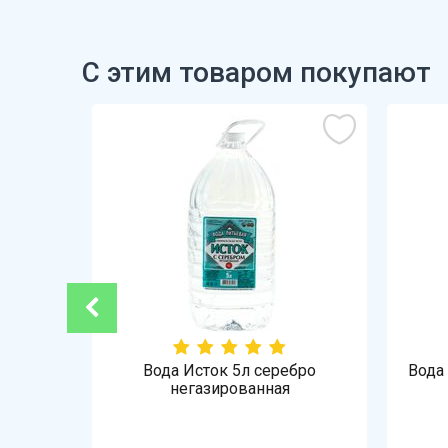
С этим товаром покупают
-8%
а 180г
Вода Исток 5л серебро
Вода 
МЖ
негазированная