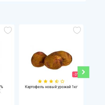
-3%
5%
Картофель новый урожай 1кг
Ж