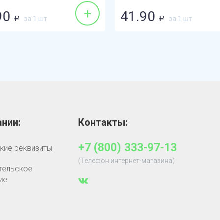
+
90
41.90
за 1 шт
за 1 шт
Р
Р
нии:
Контакты:
+7 (800) 333-97-13
кие реквизиты
(Телефон интернет-магазина)
тельское
ие