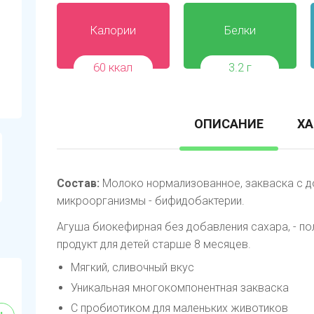
Калории
Белки
60 ккал
3.2 г
ОПИСАНИЕ
ХА
Состав:
Молоко нормализованное, закваска с 
микроорганизмы - бифидобактерии.
Агуша биокефирная без добавления сахара, - п
продукт для детей старше 8 месяцев.
Мягкий, сливочный вкус
Уникальная многокомпонентная закваска
С пробиотиком для маленьких животиков