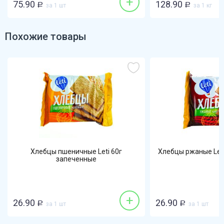
+
75.90
128.90
Р
за 1 шт
Р
за 1 кг
Похожие товары
Хлебцы пшеничные Leti 60г
Хлебцы ржаные Let
запеченные
+
26.90
26.90
Р
за 1 шт
Р
за 1 шт