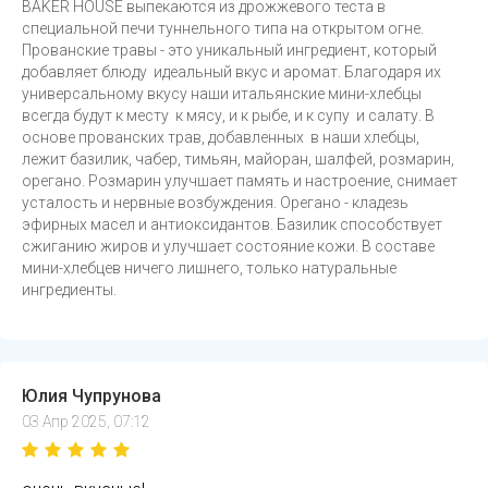
BAKER HOUSE выпекаются из дрожжевого теста в
специальной печи туннельного типа на открытом огне.
Прованские травы - это уникальный ингредиент, который
добавляет блюду идеальный вкус и аромат. Благодаря их
универсальному вкусу наши итальянские мини-хлебцы
всегда будут к месту к мясу, и к рыбе, и к супу и салату. В
основе прованских трав, добавленных в наши хлебцы,
лежит базилик, чабер, тимьян, майоран, шалфей, розмарин,
орегано. Розмарин улучшает память и настроение, снимает
усталость и нервные возбуждения. Орегано - кладезь
эфирных масел и антиоксидантов. Базилик способствует
сжиганию жиров и улучшает состояние кожи. В составе
мини-хлебцев ничего лишнего, только натуральные
ингредиенты.
Юлия Чупрунова
03 Апр 2025, 07:12