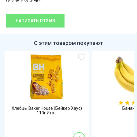
очень вкусные!
НАПИСАТЬ ОТЗЫВ
С этим товаром покупают
Хлебцы Baker House (Бейкер Хаус)
Бананы
110г Ита...