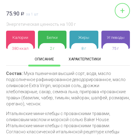
+
75.90
Р
за 1 шт
Энергетическая ценность на 100 г
Калории
Белки
Жиры
Углеводы
380 ккал
2 г
8 г
75 г
ОПИСАНИЕ
ХАРАКТЕРИСТИКИ
Состав:
Мука пшеничная высший сорт, вода, масло
подсолнечное рафинированное дезодорированное, масло
оливковое Extra Virgin, морская соль, дрожжи
хлебопекарные, сахар, семена льна, приправа «прованские
травы» (базилик, чабер, тимьян, майоран, шалфей, розмарин,
орегано), чеснок.
Итальянские мини-хлебцы с прованскими травами,
оливковым маслом и морской солью Baker House.
Итальянские мини-хлебцы с прованскими травами.
Согласно классической итальянской рецептуре хлебцы