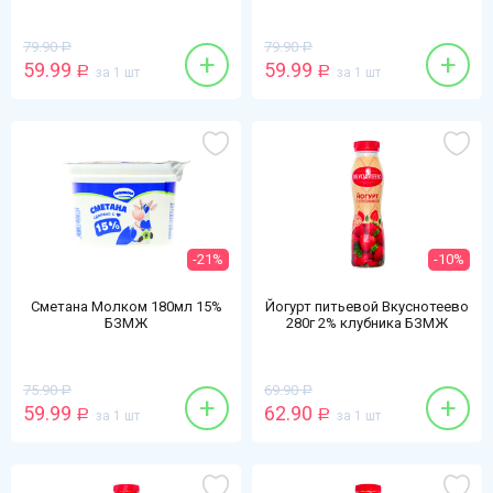
79.90
79.90
Р
Р
+
+
59.99
59.99
Р
за 1 шт
Р
за 1 шт
-21%
-10%
Сметана Молком 180мл 15%
Йогурт питьевой Вкуснотеево
БЗМЖ
280г 2% клубника БЗМЖ
75.90
69.90
Р
Р
+
+
59.99
62.90
Р
за 1 шт
Р
за 1 шт