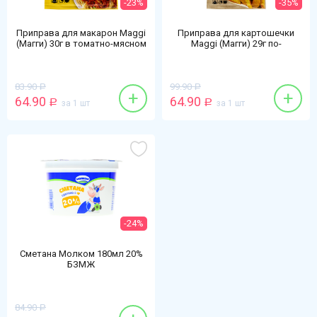
-23%
-35%
Приправа для макарон Maggi
Приправа для картошечки
(Магги) 30г в томатно-мясном
Maggi (Магги) 29г по-
соусе Болонез
деревенски с соусом тартар
83.90
99.90
Р
Р
+
+
64.90
64.90
Р
за 1 шт
Р
за 1 шт
-24%
Сметана Молком 180мл 20%
БЗМЖ
84.90
Р