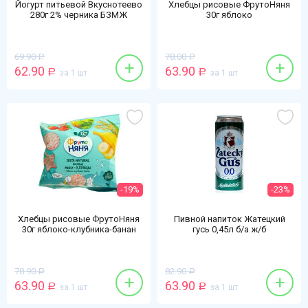
Йогурт питьевой Вкуснотеево
Хлебцы рисовые ФрутоНяня
280г 2% черника БЗМЖ
30г яблоко
69.90
78.00
Р
Р
+
+
62.90
63.90
Р
за 1 шт
Р
за 1 шт
-19%
-23%
Хлебцы рисовые ФрутоНяня
Пивной напиток Жатецкий
30г яблоко-клубника-банан
гусь 0,45л б/а ж/б
78.90
82.90
Р
Р
+
+
63.90
63.90
Р
за 1 шт
Р
за 1 шт