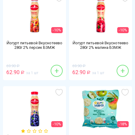
-10%
-10%
Йогурт питьевой Вкуснотеево
Йогурт питьевой Вкуснотеево
280г 2% персик БЗМЖ
280г 2% малина БЗМЖ
69.90
69.90
Р
Р
+
+
62.90
62.90
Р
за 1 шт
Р
за 1 шт
-10%
-18%