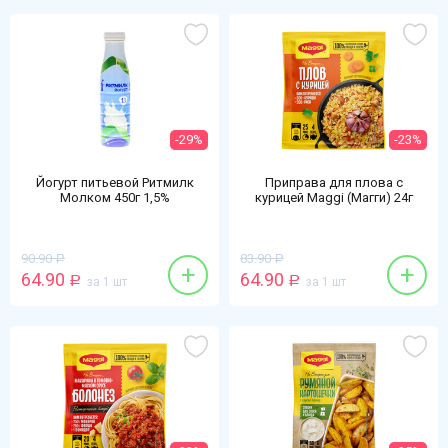
-29%
-23%
Йогурт питьевой Ритмилк
Приправа для плова с
Молком 450г 1,5%
курицей Maggi (Магги) 24г
натуральный БЗМЖ
90.90
83.90
Р
Р
+
+
64.90
64.90
Р
за 1 шт
Р
за 1 шт