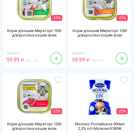
-25%
-25%
Корм д/кошек Мираторг 100г
Корм д/кошек Мираторг 100г
д/взрослых кошек всех
д/взрослых кошек всех
пород паштет/ягненок
пород паштет/курочкой
79.90
79.90
Р
Р
+
+
59.99
59.99
Р
за 1 шт
Р
за 1 шт
-25%
-25%
Корм д/кошек Мираторг 100г
Молоко Российское 900мл
д/взрослых кошек всех
2,5% п/п Молком БЗМЖ
пород паштет/говяд