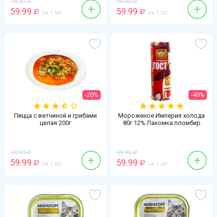
74.90
74.90
Р
Р
+
+
59.99
59.99
Р
за 1 шт
Р
за 1 шт
-20%
-40%
Пицца с ветчиной и грибами
Мороженое Империя холода
целая 200г
80г 12% Лакомка пломбир
ГОСТ БЗМЖ
74.90
99.90
Р
Р
+
+
59.99
59.99
Р
за 1 шт
Р
за 1 шт