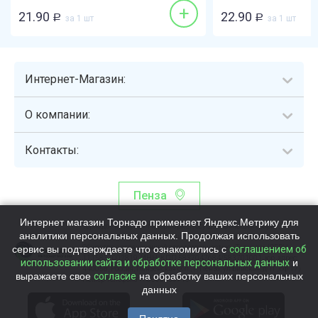
+
21.90
22.90
Р
за 1 шт
Р
за 1 шт
Интернет-Магазин:
О компании:
Контакты:
Пенза
Интернет магазин Торнадо применяет Яндекс.Метрику для
Торнадо - интернет-гипермаркет, осуществляющий сборку,
аналитики персональных данных. Продолжая использовать
выдачу и доставку готовых наборов продуктов питания.
сервис вы подтверждаете что ознакомились с
Общество с ограниченной ответственностью «Торнадо» (ОГРН
соглашением об
1115837002819, ИНН/КПП 5837047684/583701001, юр. адрес:
использовании сайта и обработке персональных данных
и
440058, Россия, Пензенская обл., г. Пенза, ул.Бийская, д.1Г, оф.17)
выражаете свое
согласие
на обработку ваших персональных
Номер телефона +78003339713
данных