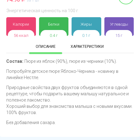
за 1 шт
Энергетическая ценность на 100 г
Калории
Белки
Жиры
Углеводы
56 ккал
0.4 г
0.1 г
15 г
ОПИСАНИЕ
ХАРАКТЕРИСТИКИ
Состав:
Пюре из яблок (90%), пюре из черники (10%).
Попробуйте детское пюре Яблоко-Черника - новинку в
линейке Нестле.
Природные свойства двух фруктов объединяются в одной
рецептуре, чтобы подарить вашему малышу натуральное и
полезное лакомство.
Хороший выбор для знакомства малыша с новыми вкусами.
100% фруктов.
Без добавления сахара.