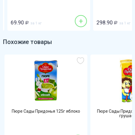
+
69.90
298.90
Р
за 1 кг
Р
за 1 кг
Похожие товары
Пюре Сады Придонья 125г яблоко
Пюре Сады Придон
груша-