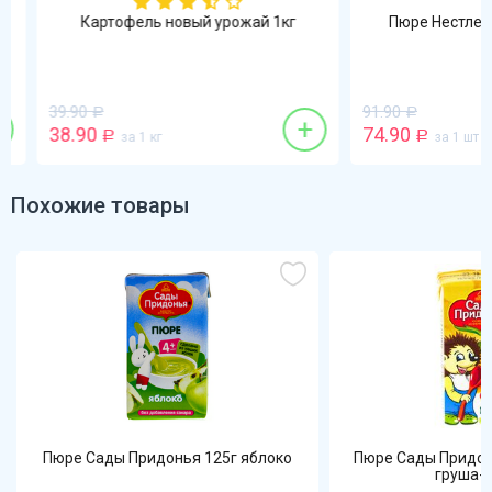
Картофель новый урожай 1кг
Пюре Нестле 90г
39.90
91.90
Р
Р
+
38.90
74.90
Р
за 1 кг
Р
за 1 шт
Похожие товары
Пюре Сады Придонья 125г яблоко
Пюре Сады Придон
груша-