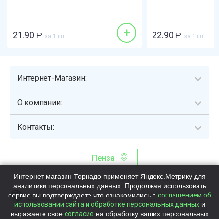
+
21.90
22.90
Р
за 1 шт
Р
за 1 шт
Интернет-Магазин:
О компании:
Контакты:
Пенза
Интернет магазин Торнадо применяет Яндекс.Метрику для
Торнадо - интернет-гипермаркет, осуществляющий сборку,
аналитики персональных данных. Продолжая использовать
выдачу и доставку готовых наборов продуктов питания.
сервис вы подтверждаете что ознакомились с
Общество с ограниченной ответственностью «Торнадо» (ОГРН
соглашением об
1115837002819, ИНН/КПП 5837047684/583701001, юр. адрес:
использовании сайта и обработке персональных данных
и
440058, Россия, Пензенская обл., г. Пенза, ул.Бийская, д.1Г, оф.17)
выражаете свое
согласие
на обработку ваших персональных
Номер телефона +78003339713