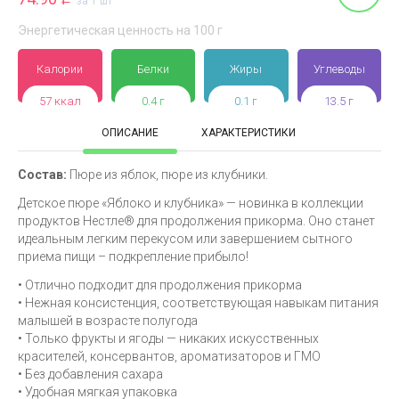
за 1 шт
Энергетическая ценность на 100 г
Калории
Белки
Жиры
Углеводы
57 ккал
0.4 г
0.1 г
13.5 г
ОПИСАНИЕ
ХАРАКТЕРИСТИКИ
Состав:
Пюре из яблок, пюре из клубники.
Детское пюре «Яблоко и клубника» — новинка в коллекции
продуктов Нестле® для продолжения прикорма. Оно станет
идеальным легким перекусом или завершением сытного
приема пищи – подкрепление прибыло!
• Отлично подходит для продолжения прикорма
• Нежная консистенция, соответствующая навыкам питания
малышей в возрасте полугода
• Только фрукты и ягоды — никаких искусственных
красителей, консервантов, ароматизаторов и ГМО
• Без добавления сахара
• Удобная мягкая упаковка