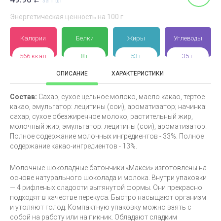
за 1 шт
Энергетическая ценность на 100 г
Калории
Белки
Жиры
Углеводы
566 ккал
8 г
53 г
35 г
ОПИСАНИЕ
ХАРАКТЕРИСТИКИ
Состав:
Сахар, сухое цельное молоко, масло какао, тертое
какао, эмульгатор: лецитины (сои), ароматизатор; начинка:
сахар, сухое обезжиренное молоко, растительный жир,
молочный жир, эмульгатор: лецитины (сои), ароматизатор.
Полное содержание молочных ингредиентов - 33%. Полное
содержание какао-ингредиентов - 13%.
Молочные шоколадные батончики «Макси» изготовлены на
основе натурального шоколада и молока. Внутри упаковки
— 4 рифленых сладости вытянутой формы. Они прекрасно
подходят в качестве перекуса. Быстро насыщают организм
и утоляют голод. Компактную упаковку можно взять с
собой на работу или на пикник. Обладают сладким