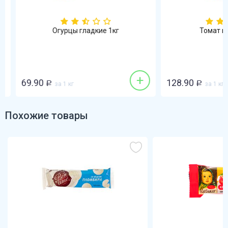
Огурцы гладкие 1кг
Томат кра
+
69.90
128.90
Р
за 1 кг
Р
за 1 кг
Похожие товары