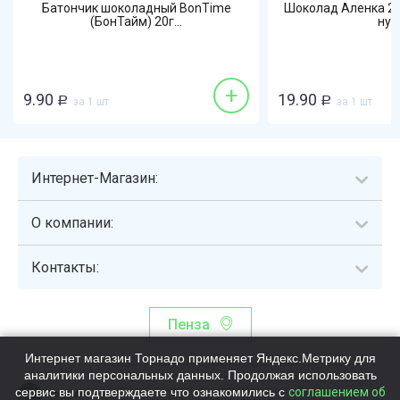
Батончик шоколадный BonTime
Шоколад Аленка 20
(БонТайм) 20г...
нуг
+
9.90
19.90
Р
за 1 шт
Р
за 1 шт
Интернет-Магазин:
О компании:
Контакты:
Пенза
Интернет магазин Торнадо применяет Яндекс.Метрику для
Торнадо - интернет-гипермаркет, осуществляющий сборку,
аналитики персональных данных. Продолжая использовать
выдачу и доставку готовых наборов продуктов питания.
сервис вы подтверждаете что ознакомились с
Общество с ограниченной ответственностью «Торнадо» (ОГРН
соглашением об