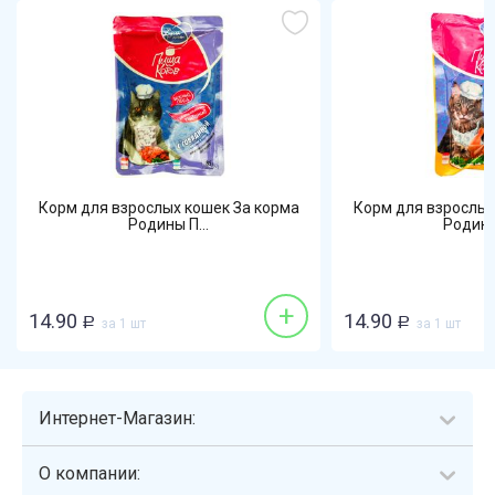
Корм для взрослых кошек За корма
Корм для взрослых
Родины П...
Родины 
+
14.90
14.90
Р
за 1 шт
Р
за 1 шт
Интернет-Магазин:
О компании: